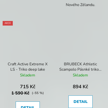
Nového Zélandu.
AKCE
Craft Active Extreme X
BRUBECK Athletic
LS - Triko deep lake
Scampolo Pásnké triko -
Červená
Skladem
Skladem
715 Kč
894 Kč
1 590 Kč
(–55 %)
DETAIL
DETAIL