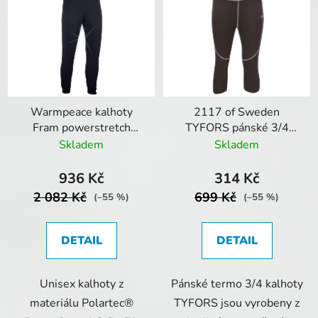
Warmpeace kalhoty
2117 of Sweden
Fram powerstretch
TYFORS pánské 3/4
černá
kalhoty
Skladem
Skladem
936 Kč
314 Kč
2 082 Kč
699 Kč
(–55 %)
(–55 %)
DETAIL
DETAIL
Unisex kalhoty z
Pánské termo 3/4 kalhoty
materiálu Polartec®
TYFORS jsou vyrobeny z