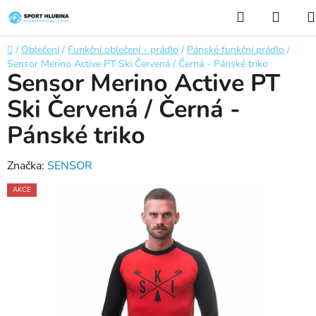
Přejít
Hledat
NÁKU
na
KOŠÍ
obsah
Domů
/
Oblečení
/
Funkční oblečení - prádlo
/
Pánské funkční prádlo
/
Sensor Merino Active PT Ski Červená / Černá - Pánské triko
Sensor Merino Active PT
Ski Červená / Černá -
Pánské triko
Značka:
SENSOR
AKCE