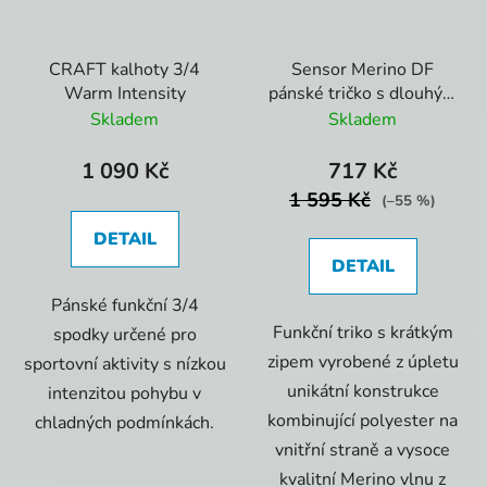
CRAFT kalhoty 3/4
Sensor Merino DF
Warm Intensity
pánské tričko s dlouhým
rukávem tmavě modré
Skladem
Skladem
se zipem
1 090 Kč
717 Kč
1 595 Kč
(–55 %)
DETAIL
DETAIL
Pánské funkční 3/4
Funkční triko s krátkým
spodky určené pro
zipem vyrobené z úpletu
sportovní aktivity s nízkou
unikátní konstrukce
intenzitou pohybu v
kombinující polyester na
chladných podmínkách.
vnitřní straně a vysoce
kvalitní Merino vlnu z