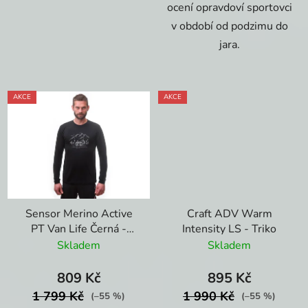
ocení opravdoví sportovci
v období od podzimu do
jara.
AKCE
AKCE
Sensor Merino Active
Craft ADV Warm
PT Van Life Černá -
Intensity LS - Triko
Pánské triko
Skladem
Skladem
809 Kč
895 Kč
1 799 Kč
1 990 Kč
(–55 %)
(–55 %)