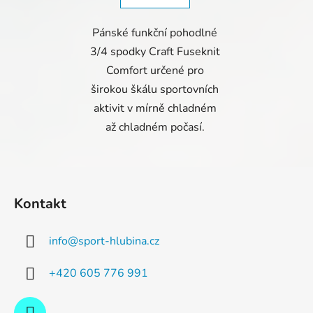
Pánské funkční pohodlné
3/4 spodky Craft Fuseknit
Comfort určené pro
širokou škálu sportovních
aktivit v mírně chladném
až chladném počasí.
Z
á
Kontakt
p
a
info
@
sport-hlubina.cz
t
í
+420 605 776 991