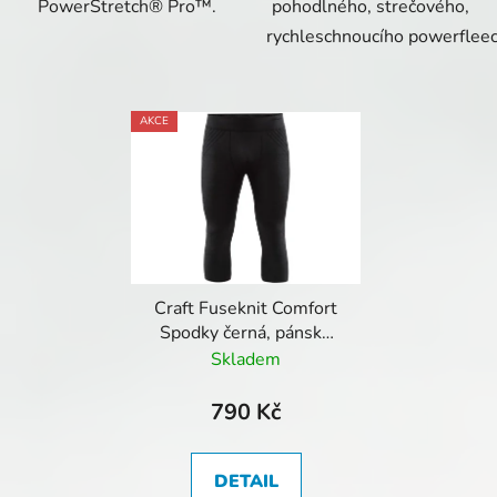
PowerStretch® Pro™.
pohodlného, strečového,
rychleschnoucího powerflee
AKCE
Craft Fuseknit Comfort
Spodky černá, pánské
3/4
Skladem
790 Kč
DETAIL