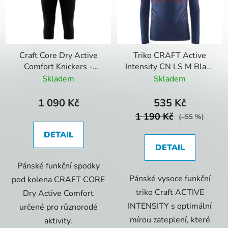
Craft Core Dry Active
Triko CRAFT Active
Comfort Knickers -
Intensity CN LS M Blaze
Spodky
Lychee
Skladem
Skladem
1 090 Kč
535 Kč
1 190 Kč
(–55 %)
DETAIL
DETAIL
Pánské funkční spodky
Pánské vysoce funkční
pod kolena CRAFT CORE
triko Craft ACTIVE
Dry Active Comfort
INTENSITY s optimální
určené pro různorodé
mírou zateplení, které
aktivity.