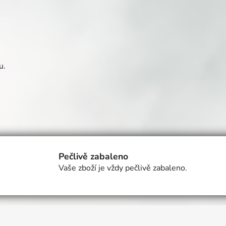
lu.
O
v
l
á
Pečlivě zabaleno
d
Vaše zboží je vždy pečlivě zabaleno.
a
c
í
p
r
v