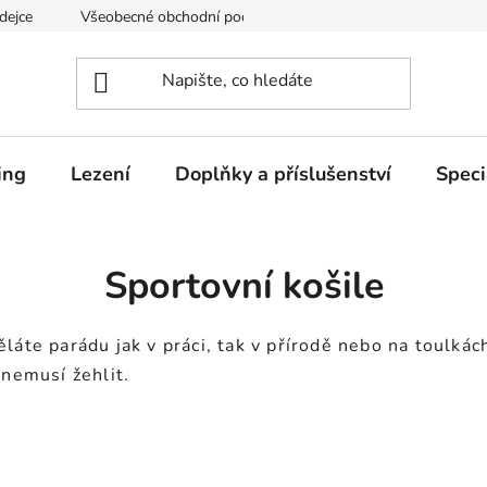
dejce
Všeobecné obchodní podmínky
Podmínky ochrany os
ing
Lezení
Doplňky a příslušenství
Speci
Sportovní košile
láte parádu jak v práci, tak v přírodě nebo na toulká
 nemusí žehlit.