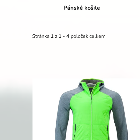
Pánské košile
Stránka
1
z
1
-
4
položek celkem
V
ý
p
i
s
p
r
o