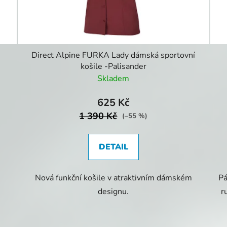
Direct Alpine FURKA Lady dámská sportovní
košile -Palisander
Skladem
625 Kč
1 390 Kč
(–55 %)
DETAIL
Nová funkční košile v atraktivním dámském
Pá
designu.
r