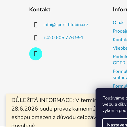
á
Kontakt
Infor
p
a
O nás
info
@
sport-hlubina.cz
t
Prodej
í
+420 605 776 991
Kontak
Všeobe
Podmín
GDPR
Formul
smlou
Formul
zboží
Používáme c
DŮLEŽITÁ INFORMACE: V termínu od 19.6. -
Výměna
webu a díky
28.6.2026 bude provoz kamenné prodejny a
Vánočn
výkon a pou
eshopu omezen z důvodu celozávodní
Nastaven
dovolené.