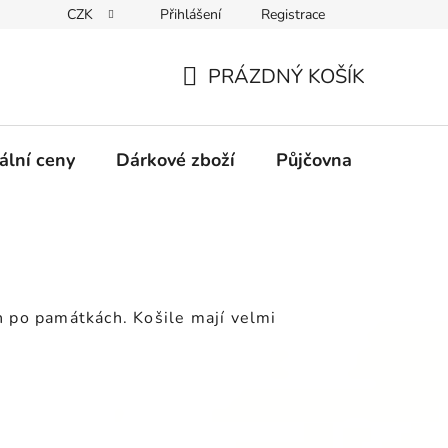
CZK
Přihlášení
Registrace
obních údajů GDPR
Formulář pro odstoupení od kupní smlouvy
PRÁZDNÝ KOŠÍK
NÁKUPNÍ
KOŠÍK
ální ceny
Dárkové zboží
Půjčovna
Výpro
ch po památkách. Košile mají velmi