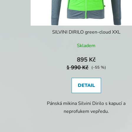
d
u
k
t
SILVINI DIRILO green-cloud XXL
ů
Skladem
895 Kč
1 990 Kč
(–55 %)
DETAIL
Pánská mikina Silvini Dirilo s kapucí a
neprofukem vepředu.