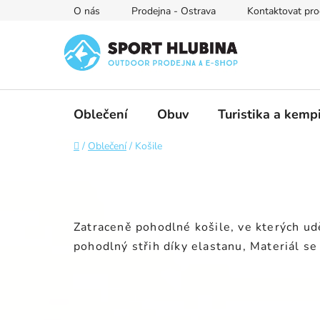
Přejít
O nás
Prodejna - Ostrava
Kontaktovat pro
na
obsah
Oblečení
Obuv
Turistika a kemp
Domů
/
Oblečení
/
Košile
Zatraceně pohodlné košile, ve kterých udě
pohodlný střih díky elastanu, Materiál se