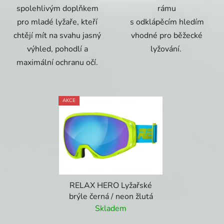
spolehlivým doplňkem
rámu
pro mladé lyžaře, kteří
s odklápěcím hledím
chtějí mít na svahu jasný
vhodné pro běžecké
výhled, pohodlí a
lyžování.
maximální ochranu očí.
AKCE
RELAX HERO Lyžařské
brýle černá / neon žlutá
Skladem