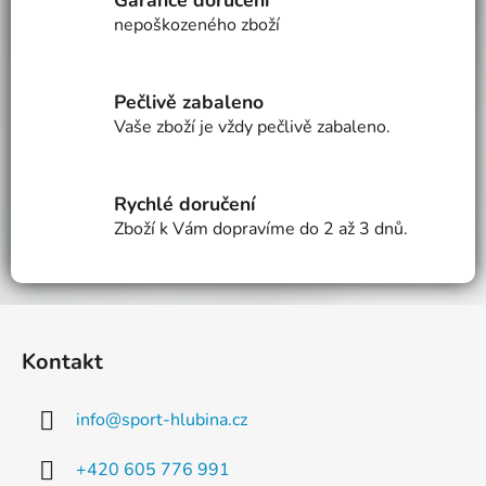
Garance doručení
d
nepoškozeného zboží
a
c
í
Pečlivě zabaleno
p
Vaše zboží je vždy pečlivě zabaleno.
r
v
k
Rychlé doručení
y
v
Zboží k Vám dopravíme do 2 až 3 dnů.
ý
p
i
Z
s
á
u
Kontakt
p
a
info
@
sport-hlubina.cz
t
í
+420 605 776 991