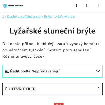
Přejít
Hledat
NÁKUP
na
KOŠÍK
obsah
Domů
/
Doplňky a příslušenství
/
Brýle
/
Lyžařské brýle
Lyžařské sluneční brýle
Dokonale přilnou k obličeji, zaručí vysoký komfort i
při náročném lyžování. Systém proti zamlžení.
Různé tmavosti čoček.
Ř
Řadit podle:
Nejprodávanější
a
z
e
OTEVŘÍT FILTR
n
í
V
p
AKCE