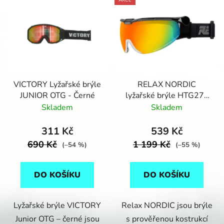
ý
r
p
o
i
d
s
u
p
k
r
t
VICTORY Lyžařské brýle
RELAX NORDIC
o
ů
JUNIOR OTG - Černé
lyžařské brýle HTG27F
d
černé
Skladem
Skladem
u
k
311 Kč
539 Kč
t
690 Kč
1 199 Kč
(–54 %)
(–55 %)
ů
DO KOŠÍKU
DO KOŠÍKU
Lyžařské brýle VICTORY
Relax NORDIC jsou brýle
Junior OTG – černé jsou
s prověřenou kostrukcí