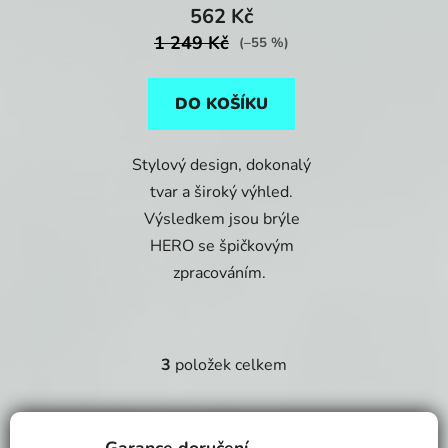
562 Kč
1 249 Kč
(–55 %)
DO KOŠÍKU
Stylový design, dokonalý
tvar a široký výhled.
Výsledkem jsou brýle
HERO se špičkovým
zpracováním.
3
položek celkem
O
v
l
á