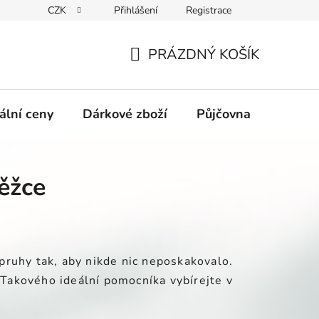
CZK
Přihlášení
Registrace
obních údajů GDPR
Formulář pro odstoupení od kupní smlouvy
PRÁZDNÝ KOŠÍK
NÁKUPNÍ
KOŠÍK
ální ceny
Dárkové zboží
Půjčovna
Výpro
běžce
pruhy tak, aby nikde nic neposkakovalo.
. Takového ideální pomocníka vybírejte v