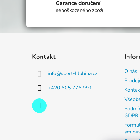
Garance doručení
nepoškozeného zboží
Z
á
Kontakt
Infor
p
a
O nás
info
@
sport-hlubina.cz
t
Prodej
í
+420 605 776 991
Kontak
Všeobe
Podmín
GDPR
Formul
smlou