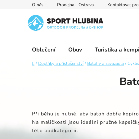
Přejít
O nás
Prodejna - Ostrava
Kontaktovat pro
na
obsah
Oblečení
Obuv
Turistika a kemp
Domů
/
Doplňky a příslušenství
/
Batohy a zavazadla
/
Cyklis
Bato
Při běhu je nutné, aby batoh dobře kopír
Na maličkosti jsou ideální pružné kapsičk
této podkategorii.