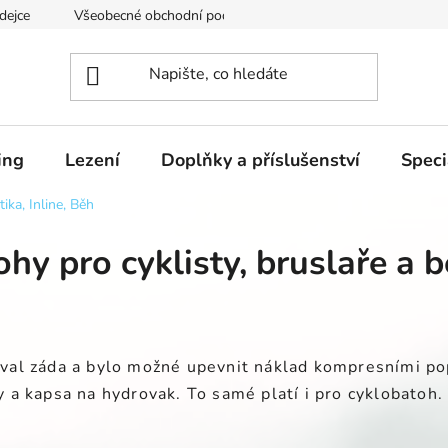
dejce
Všeobecné obchodní podmínky
Podmínky ochrany os
ing
Lezení
Doplňky a příslušenství
Speci
tika, Inline, Běh
hy pro cyklisty, bruslaře a 
oval záda a bylo možné upevnit náklad kompresními po
y a kapsa na hydrovak. To samé platí i pro cyklobatoh