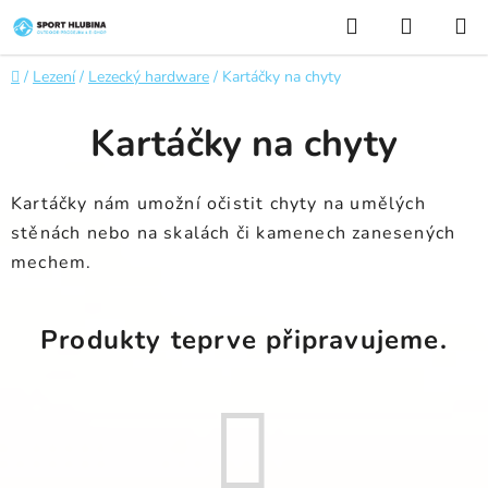
Přejít
Hledat
NÁKUP
na
KOŠÍK
obsah
Domů
/
Lezení
/
Lezecký hardware
/
Kartáčky na chyty
Kartáčky na chyty
Kartáčky nám umožní očistit chyty na umělých
stěnách nebo na skalách či kamenech zanesených
mechem.
Produkty teprve připravujeme.