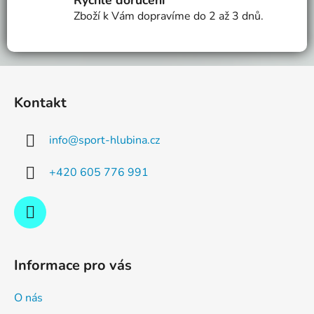
Rychlé doručení
Zboží k Vám dopravíme do 2 až 3 dnů.
Z
á
Kontakt
p
a
info
@
sport-hlubina.cz
t
í
+420 605 776 991
Informace pro vás
O nás