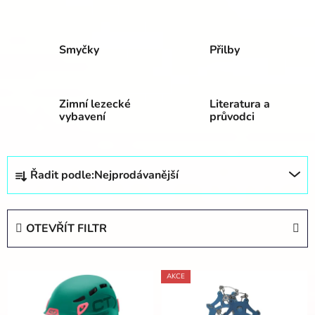
Smyčky
Přilby
Zimní lezecké
Literatura a
vybavení
průvodci
Ř
Řadit podle:
Nejprodávanější
a
z
e
OTEVŘÍT FILTR
n
í
V
p
AKCE
ý
r
p
o