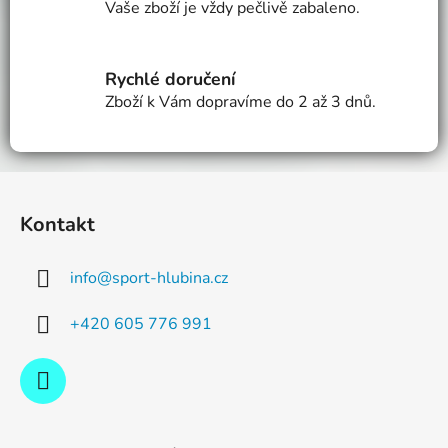
Vaše zboží je vždy pečlivě zabaleno.
r
v
k
Rychlé doručení
y
v
Zboží k Vám dopravíme do 2 až 3 dnů.
ý
p
i
Z
s
á
u
Kontakt
p
a
info
@
sport-hlubina.cz
t
í
+420 605 776 991