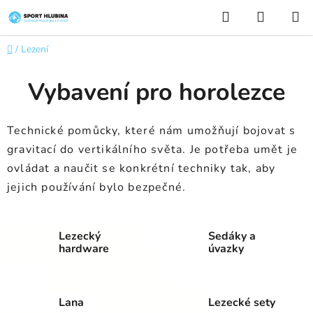
Přejít
Hledat
NÁKUP
na
KOŠÍK
obsah
Domů
/
Lezení
Vybavení pro horolezce
Technické pomůcky, které nám umožňují bojovat s
gravitací do vertikálního světa. Je potřeba umět je
ovládat a naučit se konkrétní techniky tak, aby
jejich používání bylo bezpečné.
Lezecký
Sedáky a
hardware
úvazky
Lana
Lezecké sety