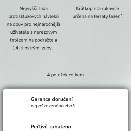
Nejvyšší řada
Krátkoprstá rukavice
protiskluzových návleků
určená na ferraty lezení.
na obuv pro nejnáročnější
uživatele s nerezovým
řetězem na podrážce a
14-ti ostrými zuby.
4
položek celkem
O
v
l
á
Garance doručení
d
nepoškozeného zboží
a
c
í
Pečlivě zabaleno
p