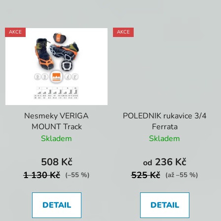
AKCE
AKCE
Nesmeky VERIGA
POLEDNIK rukavice 3/4
MOUNT Track
Ferrata
Skladem
Skladem
508 Kč
236 Kč
od
1 130 Kč
525 Kč
(–55 %)
(až –55 %)
DETAIL
DETAIL