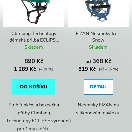
i
d
s
u
p
k
r
t
Climbing Technology
FIZAN Nesmeky Ice -
o
ů
dámská přilba ECLIPSE
Snow
d
green/pink
Skladem
Skladem
u
k
890 Kč
368 Kč
od
t
1 289 Kč
819 Kč
(–30 %)
(až –55 %)
ů
DO KOŠÍKU
DETAIL
Plně funkční a bezpečná
Nesmeky FIZAN na
přilby Climbing
silikonovém návleku.
Technology ECLIPSE vyrobená
pro ženy a děti.