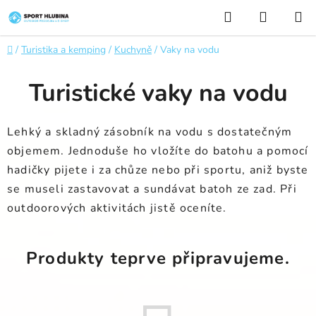
Přejít
Hledat
NÁKUP
na
KOŠÍK
obsah
Domů
/
Turistika a kemping
/
Kuchyně
/
Vaky na vodu
Turistické vaky na vodu
Lehký a skladný zásobník na vodu s dostatečným
objemem. Jednoduše ho vložíte do batohu a pomocí
hadičky pijete i za chůze nebo při sportu, aniž byste
se museli zastavovat a sundávat batoh ze zad. Při
outdoorových aktivitách jistě oceníte.
Produkty teprve připravujeme.