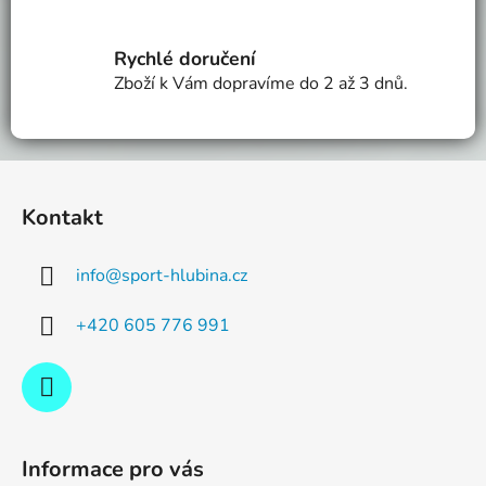
Rychlé doručení
Zboží k Vám dopravíme do 2 až 3 dnů.
Z
á
Kontakt
p
a
info
@
sport-hlubina.cz
t
í
+420 605 776 991
Informace pro vás