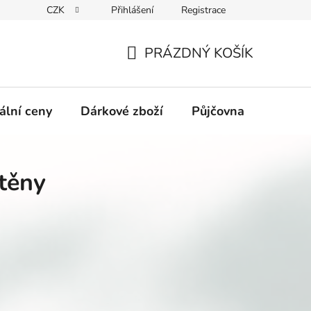
CZK
Přihlášení
Registrace
obních údajů GDPR
Formulář pro odstoupení od kupní smlouvy
PRÁZDNÝ KOŠÍK
NÁKUPNÍ
KOŠÍK
ální ceny
Dárkové zboží
Půjčovna
Výpro
stěny