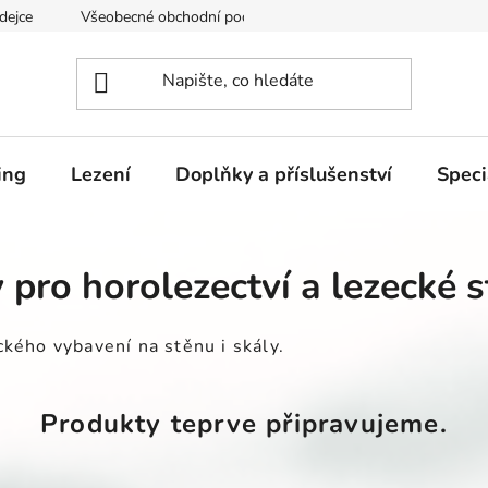
dejce
Všeobecné obchodní podmínky
Podmínky ochrany os
ing
Lezení
Doplňky a příslušenství
Speci
 pro horolezectví a lezecké 
kého vybavení na stěnu i skály.
Produkty teprve připravujeme.