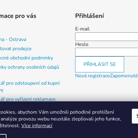
mace pro vás
Přihlášení
E-mail
na - Ostrava
Heslo
tovat prodejce
cné obchodní podmínky
PŘIHLÁSIT SE
ky ochrany osobních údajů
Nová registrace
Zapomenuté
ář pro odstoupení od kupní
vy
ář pro vyřízení reklamace
ookies, abychom Vám umožnili pohodlné prohlížení
, vrácení zboží a reklamace
 analýze provozu webu neustále zlepšovali jeho funkce,
í otevírací doba
žitelnost.
Více informací