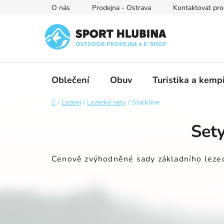
Přejít
O nás
Prodejna - Ostrava
Kontaktovat pro
na
obsah
Oblečení
Obuv
Turistika a kemp
Domů
/
Lezení
/
Lezecké sety
/
Slackline
Sety
Cenově zvýhodněné sady základního lezec