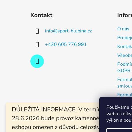
Z
á
Kontakt
Infor
p
a
O nás
info
@
sport-hlubina.cz
t
Prodej
í
+420 605 776 991
Kontak
Všeobe
Podmín
GDPR
Formul
smlou
Formul
zboží
Používáme c
DŮLEŽITÁ INFORMACE: V termínu od 19.6. -
Výměna
webu a díky
28.6.2026 bude provoz kamenné prodejny a
Vánočn
výkon a pou
eshopu omezen z důvodu celozávodní