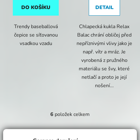
DO KOŠÍKU
DETAIL
Trendy baseballová
Chlapecká kukla Relax
čepice se síťovanou
Balac chrání obličej před
vsadkou vzadu
nepříznivými vlivy jako je
např. vítr a mráz. Je
vyrobená z pružného
materiálu se švy, které
netlačí a proto je její
nošení...
6
položek celkem
O
v
l
á