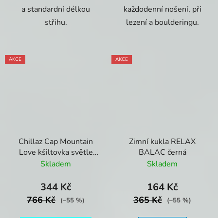
a standardní délkou
každodenní nošení, při
střihu.
lezení a boulderingu.
AKCE
AKCE
Chillaz Cap Mountain
Zimní kukla RELAX
Love kšiltovka světle
BALAC černá
modrá
Skladem
Skladem
344 Kč
164 Kč
766 Kč
365 Kč
(–55 %)
(–55 %)