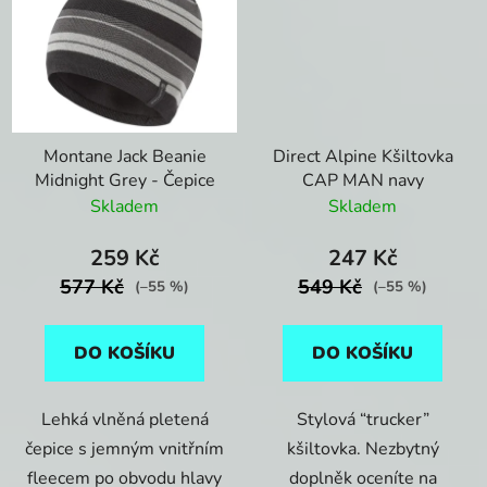
Montane Jack Beanie
Direct Alpine Kšiltovka
Midnight Grey - Čepice
CAP MAN navy
Skladem
Skladem
259 Kč
247 Kč
577 Kč
549 Kč
(–55 %)
(–55 %)
DO KOŠÍKU
DO KOŠÍKU
Lehká vlněná pletená
Stylová “trucker”
čepice s jemným vnitřním
kšiltovka. Nezbytný
fleecem po obvodu hlavy
doplněk oceníte na