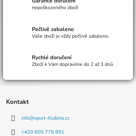
Garance doručení
d
nepoškozeného zboží
a
c
í
Pečlivě zabaleno
p
Vaše zboží je vždy pečlivě zabaleno.
r
v
k
Rychlé doručení
y
v
Zboží k Vám dopravíme do 2 až 3 dnů.
ý
p
i
Z
s
á
u
Kontakt
p
a
info
@
sport-hlubina.cz
t
í
+420 605 776 991