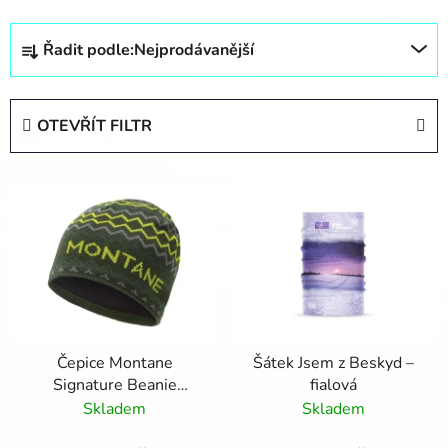
Ř
Řadit podle:
Nejprodávanější
a
z
e
OTEVŘÍT FILTR
n
í
V
p
ý
r
p
o
i
d
s
u
p
k
r
t
Čepice Montane
Šátek Jsem z Beskyd –
o
ů
Signature Beanie
fialová
d
ZigZag Arbor
Skladem
Skladem
u
k