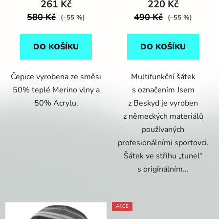
261 Kč
220 Kč
t
580 Kč
490 Kč
(–55 %)
(–55 %)
ů
DO KOŠÍKU
DO KOŠÍKU
Čepice vyrobena ze směsi
Multifunkční šátek
50% teplé Merino vlny a
s označením Jsem
50% Acrylu.
z Beskyd je vyroben
z německých materiálů
používaných
profesionálními sportovci.
Šátek ve střihu „tunel“
s originálním...
AKCE