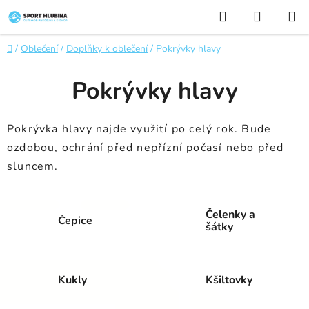
Přejít
Hledat
NÁKUP
na
KOŠÍK
obsah
Domů
/
Oblečení
/
Doplňky k oblečení
/
Pokrývky hlavy
Pokrývky hlavy
Pokrývka hlavy najde využití po celý rok. Bude
ozdobou, ochrání před nepřízní počasí nebo před
sluncem.
Čelenky a
Čepice
šátky
Kukly
Kšiltovky