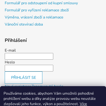
Formulář pro odstoupení od kupní smlouvy
Formulář pro vyřízení reklamace zboží
Výměna, vrácení zboží a reklamace
Vánoční otevírací doba
Přihlášení
E-mail
Heslo
PŘIHLÁSIT SE
Nová registrace
Zapomenuté heslo
Používáme cookies, abychom Vám umožnili pohodlné
prohlížení webu a díky analýze provozu webu neustále
Facebook
zlepšovali jeho funkce, výkon a použitelnost.
Více