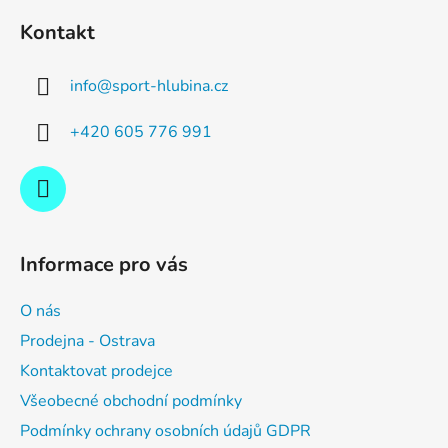
á
Kontakt
p
a
info
@
sport-hlubina.cz
t
í
+420 605 776 991
Informace pro vás
O nás
Prodejna - Ostrava
Kontaktovat prodejce
Všeobecné obchodní podmínky
Podmínky ochrany osobních údajů GDPR