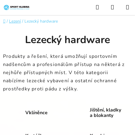
Přejít
Hledat
NÁKUP
na
KOŠÍK
obsah
Domů
/
Lezení
/
Lezecký hardware
Lezecký hardware
Produkty a řešení, která umožňují sportovním
nadšencům a profesionálům přístup na některá z
nejhůře přístupných míst. V této kategorii
nabízíme
lezecké vybavení a ostatní ochranné
prostředky proti pádu z výšky.
Jištění, kladky
Vklíněnce
a blokanty