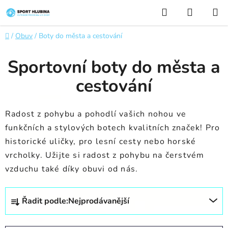
Přejít
Hledat
NÁKUP
na
KOŠÍK
obsah
Domů
/
Obuv
/
Boty do města a cestování
Sportovní boty do města a
cestování
Radost z pohybu a pohodlí vašich nohou ve
funkčních a stylových botech kvalitních značek! Pro
historické uličky, pro lesní cesty nebo horské
vrcholky. Užijte si radost z pohybu na čerstvém
vzduchu také díky obuvi od nás.
Ř
Řadit podle:
Nejprodávanější
a
z