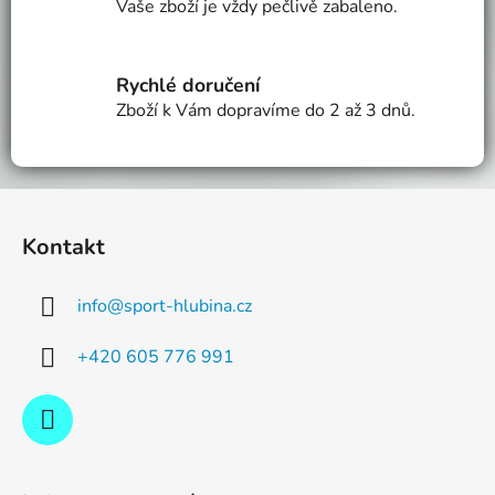
Vaše zboží je vždy pečlivě zabaleno.
r
v
k
Rychlé doručení
y
v
Zboží k Vám dopravíme do 2 až 3 dnů.
ý
p
i
Z
s
á
u
Kontakt
p
a
info
@
sport-hlubina.cz
t
í
+420 605 776 991