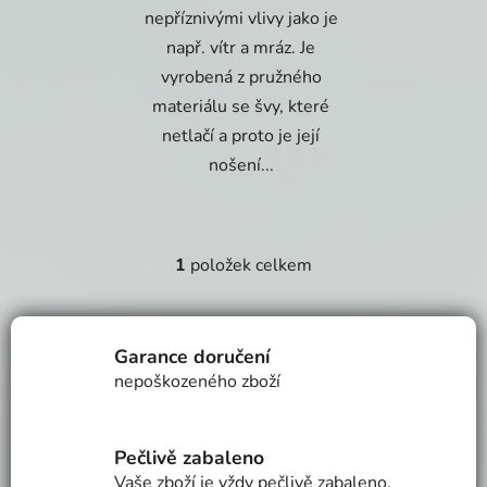
nepříznivými vlivy jako je
např. vítr a mráz. Je
vyrobená z pružného
materiálu se švy, které
netlačí a proto je její
nošení...
1
položek celkem
O
v
l
á
Garance doručení
d
nepoškozeného zboží
a
c
í
Pečlivě zabaleno
p
Vaše zboží je vždy pečlivě zabaleno.