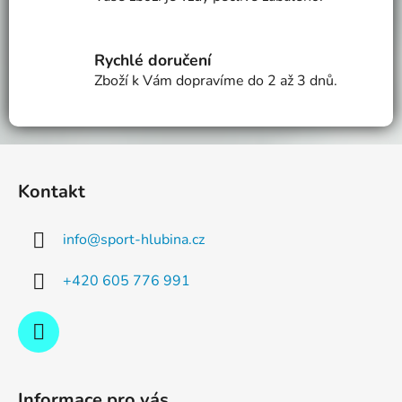
r
v
k
Rychlé doručení
y
v
Zboží k Vám dopravíme do 2 až 3 dnů.
ý
p
i
Z
s
á
u
Kontakt
p
a
info
@
sport-hlubina.cz
t
í
+420 605 776 991
Informace pro vás