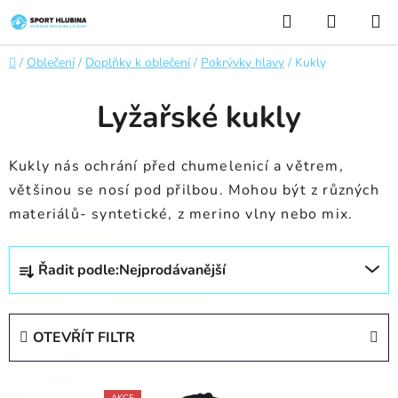
Přejít
Hledat
NÁKUP
na
KOŠÍK
obsah
Domů
/
Oblečení
/
Doplňky k oblečení
/
Pokrývky hlavy
/
Kukly
Lyžařské kukly
Kukly nás ochrání před chumelenicí a větrem,
většinou se nosí pod přilbou. Mohou být z různých
materiálů- syntetické, z merino vlny nebo mix.
Ř
Řadit podle:
Nejprodávanější
a
z
e
OTEVŘÍT FILTR
n
í
V
p
AKCE