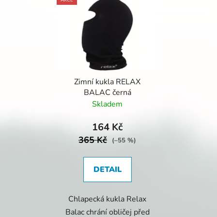
ý
r
p
o
i
d
s
u
p
k
r
t
Zimní kukla RELAX
o
ů
BALAC černá
d
Skladem
u
k
164 Kč
t
365 Kč
(–55 %)
ů
DETAIL
Chlapecká kukla Relax
Balac chrání obličej před