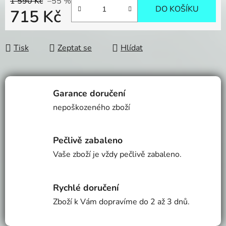
1 590 Kč
–55 %
DO KOŠÍKU
715 Kč
Měrná cena:
Tisk
Zeptat se
Hlídat
Garance doručení
nepoškozeného zboží
Pečlivě zabaleno
Vaše zboží je vždy pečlivě zabaleno.
Rychlé doručení
Zboží k Vám dopravíme do 2 až 3 dnů.