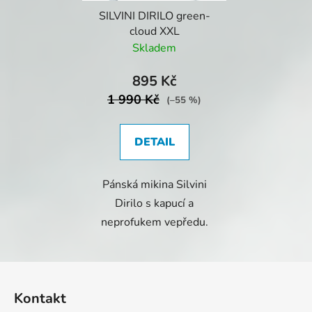
SILVINI DIRILO green-
cloud XXL
Skladem
895 Kč
1 990 Kč
(–55 %)
DETAIL
Pánská mikina Silvini
Dirilo s kapucí a
neprofukem vepředu.
Z
á
Kontakt
p