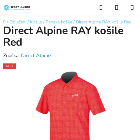
Přejít
Hledat
NÁKUP
na
KOŠÍK
obsah
Domů
/
Oblečení
/
Košile
/
Pánské košile
/
Direct Alpine RAY košile Red
Direct Alpine RAY košile
Red
Značka:
Direct Alpine
AKCE