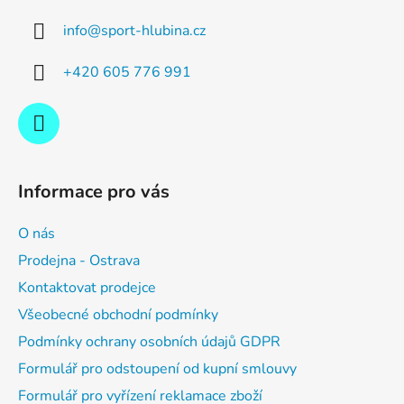
a
info
@
sport-hlubina.cz
t
í
+420 605 776 991
Informace pro vás
O nás
Prodejna - Ostrava
Kontaktovat prodejce
Všeobecné obchodní podmínky
Podmínky ochrany osobních údajů GDPR
Formulář pro odstoupení od kupní smlouvy
Formulář pro vyřízení reklamace zboží