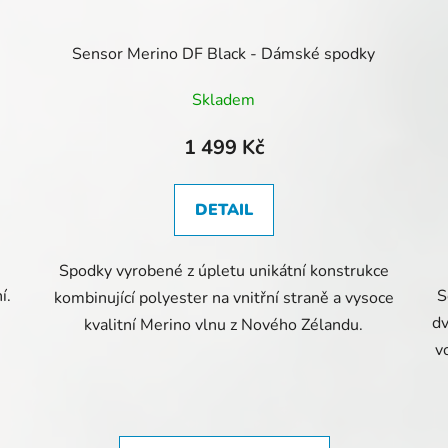
Sensor Merino DF Black - Dámské spodky
Skladem
1 499 Kč
DETAIL
Spodky vyrobené z úpletu unikátní konstrukce
í.
S
kombinující polyester na vnitřní straně a vysoce
dv
kvalitní Merino vlnu z Nového Zélandu.
v