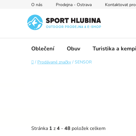
Přejít
O nás
Prodejna - Ostrava
Kontaktovat pro
na
obsah
Oblečení
Obuv
Turistika a kemp
Domů
/
Prodávané značky
/
SENSOR
Stránka
1
z
4
-
48
položek celkem