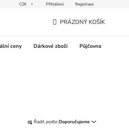
CZK
Přihlášení
Registrace
obních údajů GDPR
Formulář pro odstoupení od kupní smlouvy
PRÁZDNÝ KOŠÍK
NÁKUPNÍ
KOŠÍK
ální ceny
Dárkové zboží
Půjčovna
Výpro
Ř
Řadit podle:
Doporučujeme
a