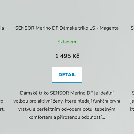
ia
SENSOR Merino DF Dámské triko LS - Magenta
S
Skladem
1 495 Kč
DETAIL
Dámské triko SENSOR Merino DF je ideální
ro
volbou pro aktivní ženy, které hledají funkční první
j
rt,
vrstvu s perfektním odvodem potu, tepelným
k
komfortem a přirozenou odolností...