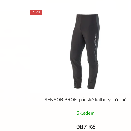
V
AKCE
ý
p
i
s
p
r
o
d
u
k
t
SENSOR PROFI pánské kalhoty - černé
ů
Skladem
987 Kč