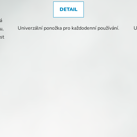
DETAIL
á
Univerzální ponožka pro každodenní používání.
U
u,
st