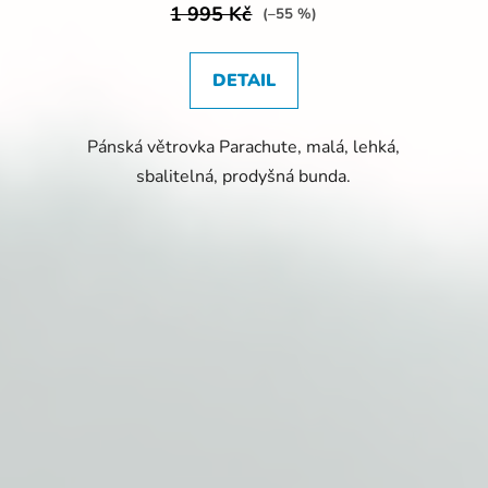
1 995 Kč
(–55 %)
DETAIL
Pánská větrovka Parachute, malá, lehká,
sbalitelná, prodyšná bunda.