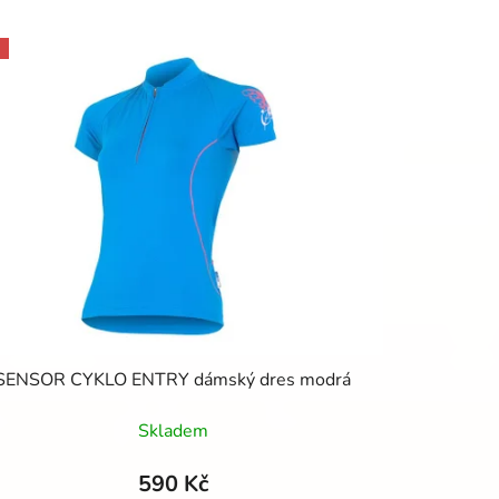
z
e
n
í
p
r
o
d
u
k
t
ů
SENSOR CYKLO ENTRY dámský dres modrá
Skladem
590 Kč