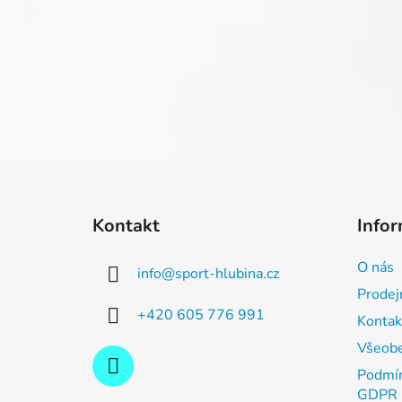
Z
á
Kontakt
Infor
p
a
O nás
info
@
sport-hlubina.cz
t
Prodej
í
+420 605 776 991
Kontak
Všeobe
Podmín
GDPR