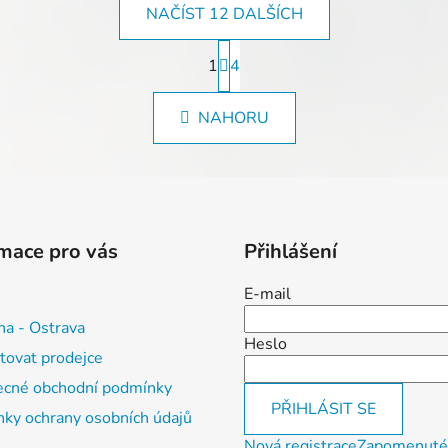
NAČÍST 12 DALŠÍCH
S
1
t
4
O
r
v
á
l
NAHORU
n
á
k
d
o
v
a
á
c
n
í
í
p
mace pro vás
Přihlášení
r
v
E-mail
k
na - Ostrava
y
Heslo
tovat prodejce
v
ý
cné obchodní podmínky
p
PŘIHLÁSIT SE
ky ochrany osobních údajů
i
Nová registrace
Zapomenuté