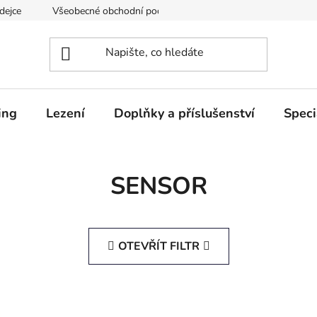
dejce
Všeobecné obchodní podmínky
Podmínky ochrany os
ing
Lezení
Doplňky a příslušenství
Speci
SENSOR
OTEVŘÍT FILTR