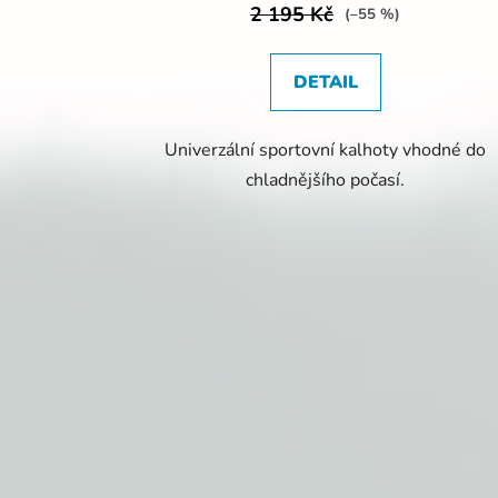
2 195 Kč
(–55 %)
DETAIL
Univerzální sportovní kalhoty vhodné do
chladnějšího počasí.