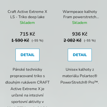
Craft Active Extreme X
Warmpeace kalhoty
LS - Triko deep lake
Fram powerstretch
černá
Skladem
Skladem
715 Kč
936 Kč
1 590 Kč
2 082 Kč
(–55 %)
(–55 %)
DETAIL
DETAIL
Pánské technicky
Unisex kalhoty z
propracované triko s
materiálu Polartec®
dlouhým rukávem CRAFT
PowerStretch® Pro™.
Active Extreme X je
určené na intezivní
sportovní aktivity v