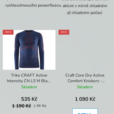
rychleschnoucího powerfleecu.
aktivit v mírně chladném
až chladném počasí.
AKCE
AKCE
Triko CRAFT Active
Craft Core Dry Active
Intensity CN LS M Blaze
Comfort Knickers -
Lychee
Spodky
Skladem
Skladem
535 Kč
1 090 Kč
1 190 Kč
(–55 %)