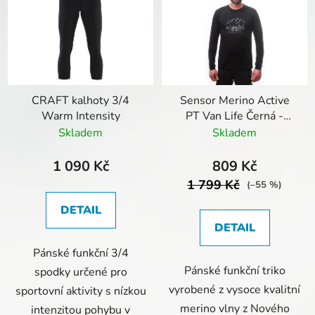
CRAFT kalhoty 3/4
Sensor Merino Active
Warm Intensity
PT Van Life Černá -
Pánské triko
Skladem
Skladem
1 090 Kč
809 Kč
1 799 Kč
(–55 %)
DETAIL
DETAIL
Pánské funkční 3/4
Pánské funkční triko
spodky určené pro
vyrobené z vysoce kvalitní
sportovní aktivity s nízkou
merino vlny z Nového
intenzitou pohybu v