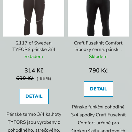
2117 of Sweden
Craft Fuseknit Comfort
TYFORS pánské 3/4
Spodky černá, pánské
kalhoty
3/4
Skladem
Skladem
314 Kč
790 Kč
699 Kč
(–55 %)
DETAIL
DETAIL
Pánské funkční pohodlné
Pánské termo 3/4 kalhoty
3/4 spodky Craft Fuseknit
TYFORS jsou vyrobeny z
Comfort určené pro
pohodlného, strečového,
širokou škálu sportovních