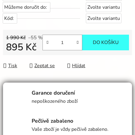
Můžeme doručit do:
Zvolte variantu
Kód:
Zvolte variantu
1 990 Kč
–55 %
DO KOŠÍKU
895 Kč
Měrná cena:
Tisk
Zeptat se
Hlídat
Garance doručení
nepoškozeného zboží
Pečlivě zabaleno
Vaše zboží je vždy pečlivě zabaleno.