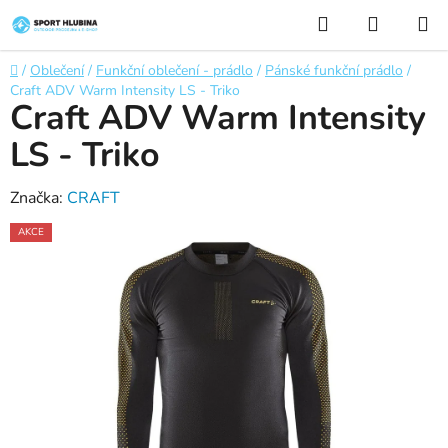
Přejít
Hledat
NÁKUP
na
KOŠÍK
obsah
Domů
/
Oblečení
/
Funkční oblečení - prádlo
/
Pánské funkční prádlo
/
Craft ADV Warm Intensity LS - Triko
Craft ADV Warm Intensity
LS - Triko
Značka:
CRAFT
AKCE