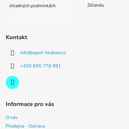
Zélandu.
chladných podmínkách.
Z
á
Kontakt
p
a
info
@
sport-hlubina.cz
t
í
+420 605 776 991
Informace pro vás
O nás
Prodejna - Ostrava