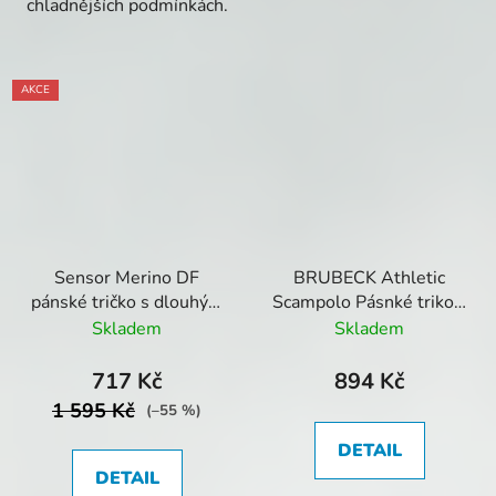
chladnějších podmínkách.
AKCE
Sensor Merino DF
BRUBECK Athletic
pánské tričko s dlouhým
Scampolo Pásnké triko -
rukávem tmavě modré
Červená
Skladem
Skladem
se zipem
717 Kč
894 Kč
1 595 Kč
(–55 %)
DETAIL
DETAIL