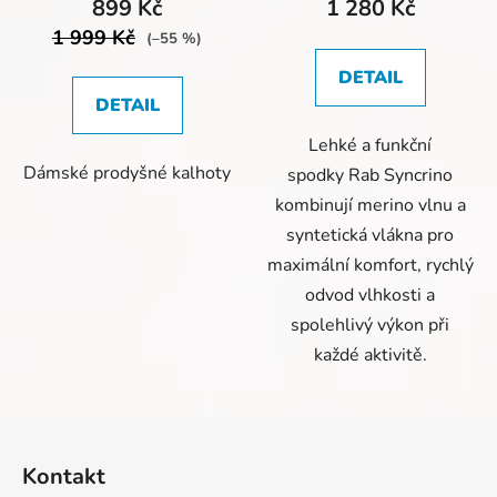
899 Kč
1 280 Kč
1 999 Kč
(–55 %)
DETAIL
DETAIL
Lehké a funkční
Dámské prodyšné kalhoty
spodky Rab Syncrino
kombinují merino vlnu a
syntetická vlákna pro
maximální komfort, rychlý
odvod vlhkosti a
spolehlivý výkon při
každé aktivitě.
Z
á
Kontakt
p