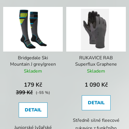
Bridgedale Ski
RUKAVICE RAB
Mountain J grey/green
Superflux Graphene
Skladem
Skladem
179 Kč
1 090 Kč
399 Kč
(–55 %)
DETAIL
DETAIL
Středně silné fleecové
Juniorské lyžařské
rukavice z funkčního