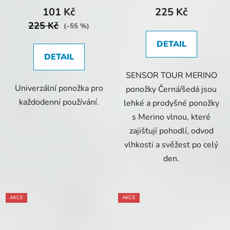
101 Kč
225 Kč
225 Kč
(–55 %)
DETAIL
DETAIL
SENSOR TOUR MERINO
Univerzální ponožka pro
ponožky Černá/šedá jsou
každodenní používání.
lehké a prodyšné ponožky
s Merino vlnou, které
zajišťují pohodlí, odvod
vlhkosti a svěžest po celý
den.
AKCE
AKCE