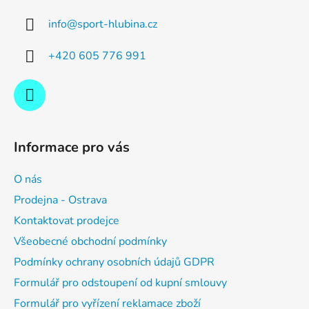
a
info
@
sport-hlubina.cz
t
í
+420 605 776 991
Informace pro vás
O nás
Prodejna - Ostrava
Kontaktovat prodejce
Všeobecné obchodní podmínky
Podmínky ochrany osobních údajů GDPR
Formulář pro odstoupení od kupní smlouvy
Formulář pro vyřízení reklamace zboží