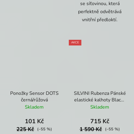
se síťovinou, která
perfektně odvětrává
vnitřní předloktí.
AKCE
Ponožky Sensor DOTS
SILVINI Rubenza Pánské
černá/růžová
elastické kalhoty Black-
Cloud
Skladem
Skladem
101 Kč
715 Kč
225 Kč
1 590 Kč
(–55 %)
(–55 %)