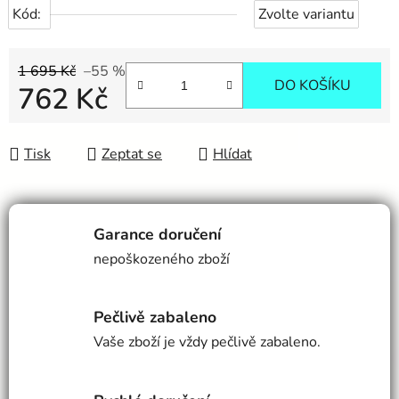
Kód:
Zvolte variantu
1 695 Kč
–55 %
DO KOŠÍKU
762 Kč
Měrná cena:
Tisk
Zeptat se
Hlídat
Garance doručení
nepoškozeného zboží
Pečlivě zabaleno
Vaše zboží je vždy pečlivě zabaleno.