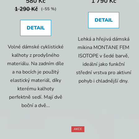
580 Kč
1 790 Kč
1 290 Kč
(–55 %)
DETAIL
DETAIL
Lehká a hřejivá dámská
Volné dámské cyklistické
mikina MONTANE FEM
kalhoty z prodyšného
ISOTOPE v šedé barvě,
materiálu. Na zadním díle
ideální jako funkční
a na bocích je použitý
střední vrstva pro aktivní
elastický materiál, díky
pohyb i chladnější dny.
kterému kalhoty
perfektně sedí. Mají dvě
boční a dvě...
AKCE