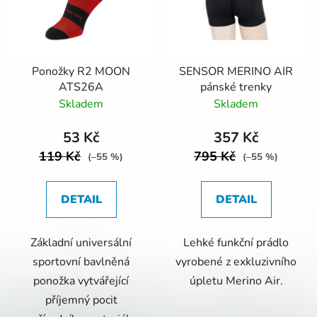
Ponožky R2 MOON
SENSOR MERINO AIR
ATS26A
pánské trenky
Skladem
Skladem
53 Kč
357 Kč
119 Kč
795 Kč
(–55 %)
(–55 %)
DETAIL
DETAIL
Základní universální
Lehké funkční prádlo
sportovní bavlněná
vyrobené z exkluzivního
ponožka vytvářející
úpletu Merino Air.
příjemný pocit