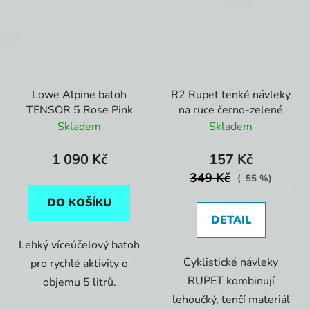
Lowe Alpine batoh
R2 Rupet tenké návleky
TENSOR 5 Rose Pink
na ruce černo-zelené
Skladem
Skladem
1 090 Kč
157 Kč
349 Kč
(–55 %)
DO KOŠÍKU
DETAIL
Lehký víceúčelový batoh
Cyklistické návleky
pro rychlé aktivity o
RUPET kombinují
objemu 5 litrů.
lehoučký, tenčí materiál