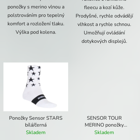
ponožky s merino vlnou a
fleecu a kozí kůže.
polstrováním pro tepelný
Prodyšné, rychle odvádějí
komfort a rozložení tlaku.
vlhkost a rychle schnou.
Výška pod kolena.
Umožňují ovládání
dotykových displejů.
Ponožky Sensor STARS
SENSOR TOUR
bílá/černá
MERINO ponožky
Černá/šedá
Skladem
Skladem