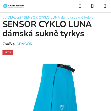
Přejít
Hledat
NÁKUP
na
KOŠÍK
obsah
Domů
/
Oblečení
/
SENSOR CYKLO LUNA dámská sukně tyrkys
SENSOR CYKLO LUNA
dámská sukně tyrkys
Značka:
SENSOR
AKCE