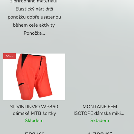
z přírodního materiálu.
Elastický nárt drží
ponožku dobře usazenou
během celé aktivity.
Ponožka...
AKCE
SILVINI INVIO WP860
MONTANE FEM
dámské MTB šortky
ISOTOPE dámská mikina
Šedá
Skladem
Skladem