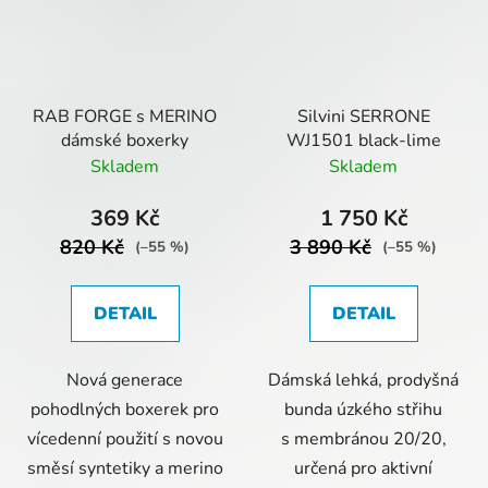
RAB FORGE s MERINO
Silvini SERRONE
dámské boxerky
WJ1501 black-lime
Skladem
Skladem
369 Kč
1 750 Kč
820 Kč
3 890 Kč
(–55 %)
(–55 %)
DETAIL
DETAIL
Nová generace
Dámská lehká, prodyšná
pohodlných boxerek pro
bunda úzkého střihu
vícedenní použití s novou
s membránou 20/20,
směsí syntetiky a merino
určená pro aktivní