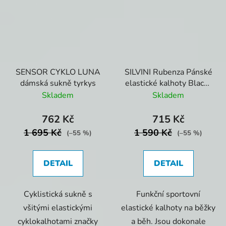
SENSOR CYKLO LUNA
SILVINI Rubenza Pánské
dámská sukně tyrkys
elastické kalhoty Black-
Cloud
Skladem
Skladem
762 Kč
715 Kč
1 695 Kč
1 590 Kč
(–55 %)
(–55 %)
DETAIL
DETAIL
Cyklistická sukně s
Funkční sportovní
všitými elastickými
elastické kalhoty na běžky
cyklokalhotami značky
a běh. Jsou dokonale