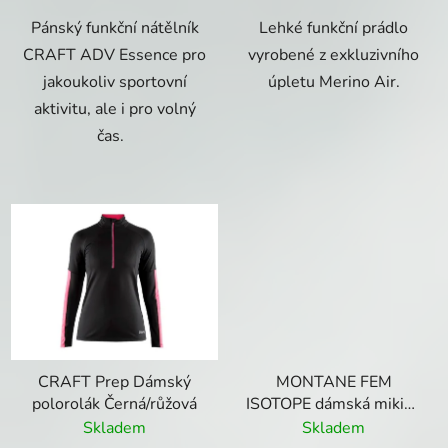
Pánský funkční nátělník
Lehké funkční prádlo
CRAFT ADV Essence pro
vyrobené z exkluzivního
jakoukoliv sportovní
úpletu Merino Air.
aktivitu, ale i pro volný
čas.
CRAFT Prep Dámský
MONTANE FEM
polorolák Černá/růžová
ISOTOPE dámská mikina
Šedá
Skladem
Skladem