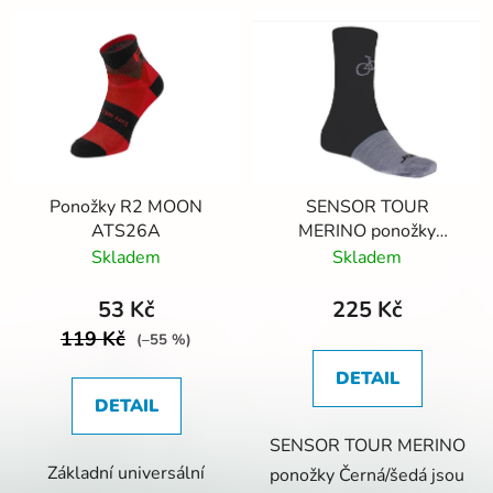
Ponožky R2 MOON
SENSOR TOUR
ATS26A
MERINO ponožky
Černá/šedá
Skladem
Skladem
53 Kč
225 Kč
119 Kč
(–55 %)
DETAIL
DETAIL
SENSOR TOUR MERINO
Základní universální
ponožky Černá/šedá jsou