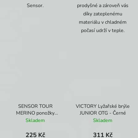
Sensor.
prodyšné a zároveň vás
díky zateplenému
materiálu v chladném
počasí udrží v teple.
SENSOR TOUR
VICTORY Lyžařské brýle
MERINO ponožky
JUNIOR OTG - Černé
Zelená/šedá
Skladem
Skladem
225 Kč
311 Kč