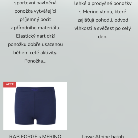
sportovní bavlněná
lehké a prodyšné ponožky
ponožka vytvářející
s Merino vlnou, které
příjemný pocit
zajišťují pohodlí, odvod
z přírodního materiálu.
vlhkosti a svěžest po celý
Elastický nárt drží
den.
ponožku dobře usazenou
během celé aktivity.
Ponožka...
AKCE
RAB FORGE s MERINO
Lowe Alpine batoh