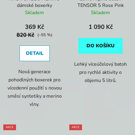
dámské boxerky
TENSOR 5 Rose Pink
Skladem
Skladem
369 Kč
1 090 Kč
820 Kč
(–55 %)
DO KOŠÍKU
DETAIL
Lehký víceúčelový batoh
Nová generace
pro rychlé aktivity o
pohodlných boxerek pro
objemu 5 litrů.
vícedenní použití s novou
směsí syntetiky a merino
vlny.
AKCE
AKCE