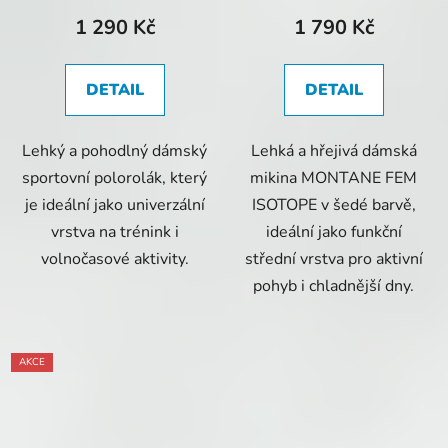
1 290 Kč
1 790 Kč
DETAIL
DETAIL
Lehký a pohodlný dámský
Lehká a hřejivá dámská
sportovní polorolák, který
mikina MONTANE FEM
je ideální jako univerzální
ISOTOPE v šedé barvě,
vrstva na trénink i
ideální jako funkční
volnočasové aktivity.
střední vrstva pro aktivní
pohyb i chladnější dny.
AKCE