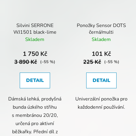
Silvini SERRONE
Ponožky Sensor DOTS
WJ1501 black-lime
černá/multi
Skladem
Skladem
1 750 Kč
101 Kč
3 890 Kč
225 Kč
(–55 %)
(–55 %)
DETAIL
DETAIL
Dámská lehká, prodyšná
Univerzální ponožka pro
bunda úzkého střihu
každodenní používání.
s membránou 20/20,
určená pro aktivní
běžkařky. Přední díl z