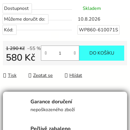
Dostupnost
Skladem
Můžeme doručit do:
10.8.2026
Kód:
WP860-610071S
1 290 Kč
–55 %
DO KOŠÍKU
580 Kč
Měrná cena:
Tisk
Zeptat se
Hlídat
Garance doručení
nepoškozeného zboží
Pečlivě zabaleno