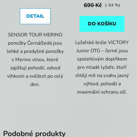
690 Kč
(–54 %)
DETAIL
DO KOŠÍKU
SENSOR TOUR MERINO
Lyžařské brýle VICTORY
ponožky Černá/šedá jsou
Junior OTG – černé jsou
lehké a prodyšné ponožky
spolehlivým doplňkem
s Merino vlnou, které
pro mladé lyžaře, kteří
zajišťují pohodlí, odvod
chtějí mít na svahu jasný
vlhkosti a svěžest po celý
výhled, pohodlí a
den.
maximální ochranu očí.
Podobné produkty