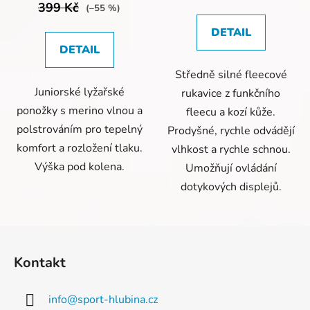
399 Kč
(–55 %)
DETAIL
DETAIL
Středně silné fleecové
Juniorské lyžařské
rukavice z funkčního
ponožky s merino vlnou a
fleecu a kozí kůže.
polstrováním pro tepelný
Prodyšné, rychle odvádějí
komfort a rozložení tlaku.
vlhkost a rychle schnou.
Výška pod kolena.
Umožňují ovládání
dotykových displejů.
Z
á
Kontakt
p
a
info
@
sport-hlubina.cz
t