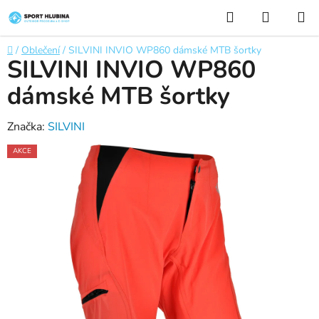
Přejít
Hledat
NÁKUP
na
KOŠÍK
obsah
Domů
/
Oblečení
/
SILVINI INVIO WP860 dámské MTB šortky
SILVINI INVIO WP860
dámské MTB šortky
Značka:
SILVINI
AKCE