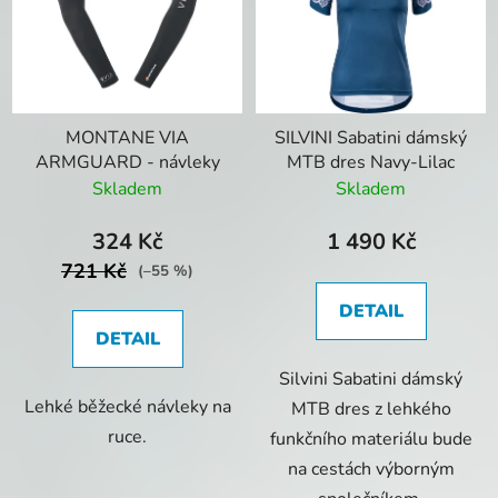
MONTANE VIA
SILVINI Sabatini dámský
ARMGUARD - návleky
MTB dres Navy-Lilac
Skladem
Skladem
324 Kč
1 490 Kč
721 Kč
(–55 %)
DETAIL
DETAIL
Silvini Sabatini dámský
Lehké běžecké návleky na
MTB dres z lehkého
ruce.
funkčního materiálu bude
na cestách výborným