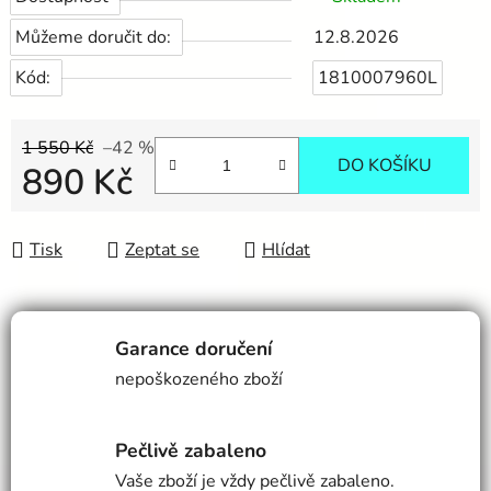
Můžeme doručit do:
12.8.2026
Kód:
1810007960L
1 550 Kč
–42 %
DO KOŠÍKU
890 Kč
Měrná cena:
Tisk
Zeptat se
Hlídat
Garance doručení
nepoškozeného zboží
Pečlivě zabaleno
Vaše zboží je vždy pečlivě zabaleno.