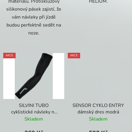
materiálu. Protiskluzový
HELIUM.
silikonový pásek zajistí, že
vám návleky při jízdě
budou perfektně sedět na
noze.
AKCE
AKCE
SILVINI TUBO
SENSOR CYKLO ENTRY
cyklistické návleky na
dámský dres modrá
paže
Skladem
Skladem