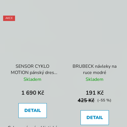
AKCE
SENSOR CYKLO
BRUBECK návleky na
MOTION pánský dres
ruce modré
celozip modrá/žlutá
Skladem
Skladem
1 690 Kč
191 Kč
425 Kč
(–55 %)
DETAIL
DETAIL