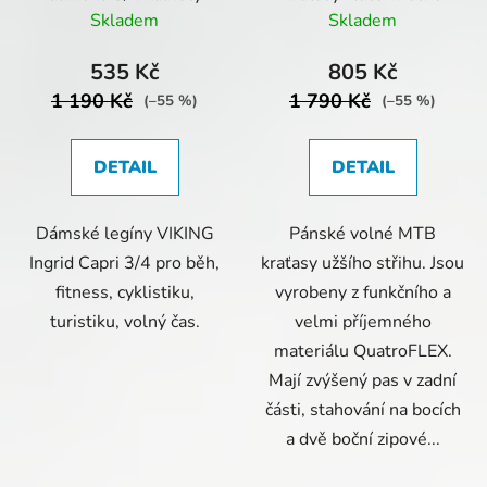
black-green
Skladem
Skladem
535 Kč
805 Kč
1 190 Kč
1 790 Kč
(–55 %)
(–55 %)
DETAIL
DETAIL
Dámské legíny VIKING
Pánské volné MTB
Ingrid Capri 3/4 pro běh,
kraťasy užšího střihu. Jsou
fitness, cyklistiku,
vyrobeny z funkčního a
turistiku, volný čas.
velmi příjemného
materiálu QuatroFLEX.
Mají zvýšený pas v zadní
části, stahování na bocích
a dvě boční zipové...