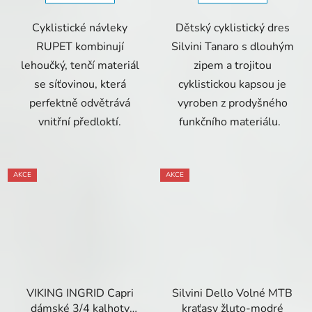
Cyklistické návleky
Dětský cyklistický dres
RUPET kombinují
Silvini Tanaro s dlouhým
lehoučký, tenčí materiál
zipem a trojitou
se síťovinou, která
cyklistickou kapsou je
perfektně odvětrává
vyroben z prodyšného
vnitřní předloktí.
funkčního materiálu.
AKCE
AKCE
VIKING INGRID Capri
Silvini Dello Volné MTB
dámské 3/4 kalhoty
kraťasy žluto-modré