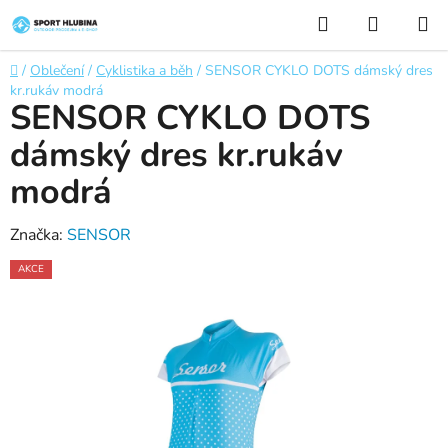
Přejít
Hledat
NÁKUP
na
KOŠÍK
obsah
Domů
/
Oblečení
/
Cyklistika a běh
/
SENSOR CYKLO DOTS dámský dres
kr.rukáv modrá
SENSOR CYKLO DOTS
dámský dres kr.rukáv
modrá
Značka:
SENSOR
AKCE