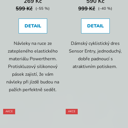
269 Kč
590 Kč
599 Kč
999 Kč
(–55 %)
(–40 %)
DETAIL
DETAIL
Návleky na ruce ze
Dámský cyklistický dres
zatepleného elastického
Sensor Entry, jednoduchý,
materiálu Powertherm.
dobře padnoucí s
Protiskluzový silikonový
atraktivním potiskem.
pásek zajistí, že vám
návleky při jízdě budou na
pažích perfektně sedět.
AKCE
AKCE