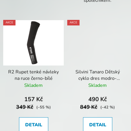
společníkem.
AKCE
AKCE
R2 Rupet tenké návleky
Silvini Tanaro Dětský
na ruce černo-bílé
cyklo dres modro-
oranžový
Skladem
Skladem
157 Kč
490 Kč
349 Kč
849 Kč
(–55 %)
(–42 %)
DETAIL
DETAIL