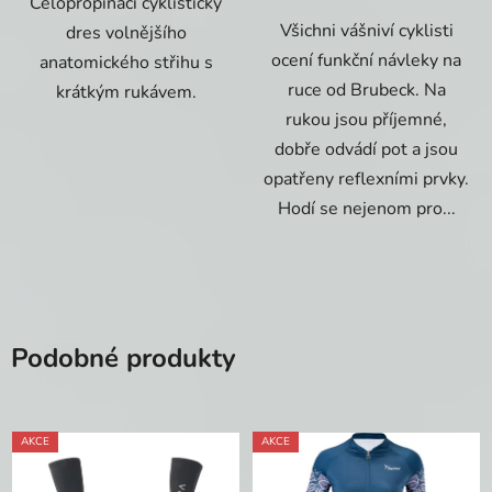
Celopropínací cyklistický
Všichni vášniví cyklisti
dres volnějšího
ocení funkční návleky na
anatomického střihu s
ruce od Brubeck. Na
krátkým rukávem.
rukou jsou příjemné,
dobře odvádí pot a jsou
opatřeny reflexními prvky.
Hodí se nejenom pro...
Podobné produkty
AKCE
AKCE