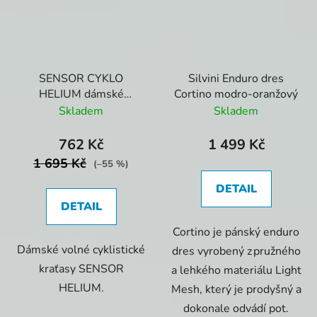
SENSOR CYKLO
Silvini Enduro dres
HELIUM dámské
Cortino modro-oranžový
kráťasy volné růžová
Skladem
Skladem
762 Kč
1 499 Kč
1 695 Kč
(–55 %)
DETAIL
DETAIL
Cortino je pánský enduro
Dámské volné cyklistické
dres vyrobený z pružného
kraťasy SENSOR
a lehkého materiálu Light
HELIUM.
Mesh, který je prodyšný a
dokonale odvádí pot.