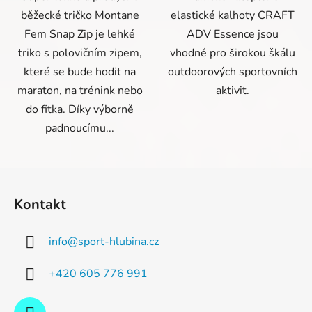
běžecké tričko Montane
elastické kalhoty CRAFT
Fem Snap Zip je lehké
ADV Essence jsou
triko s polovičním zipem,
vhodné pro širokou škálu
které se bude hodit na
outdoorových sportovních
maraton, na trénink nebo
aktivit.
do fitka. Díky výborně
padnoucímu...
Z
á
Kontakt
p
a
info
@
sport-hlubina.cz
t
í
+420 605 776 991