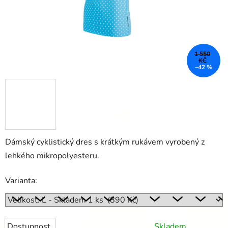
1 550
KČ
–42 %
Dámský cyklistický dres s krátkým rukávem vyrobený z
lehkého mikropolyesteru.
Varianta:
Dostupnost
Skladem