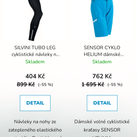
SILVINI TUBO LEG
SENSOR CYKLO
cyklistické návleky na
HELIUM dámské
nohy
kráťasy volné
Skladem
Skladem
modrá/bílá
404 Kč
762 Kč
899 Kč
1 695 Kč
(–55 %)
(–55 %)
DETAIL
DETAIL
Návleky na nohy ze
Dámské volné cyklistické
zatepleného elastického
kraťasy SENSOR