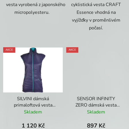
vesta vyrobená z japonského
cyklistická vesta CRAFT
micropolyesteru.
Essence vhodná na
vyjížďky v proměnlivém
počasí.
AKCE
AKCE
SILVINI dámská
SENSOR INFINITY
primaloftová vesta
ZERO dámská vesta
Conca navy-turquoise
černá / modrá
Skladem
Skladem
1 120 Kč
897 Kč