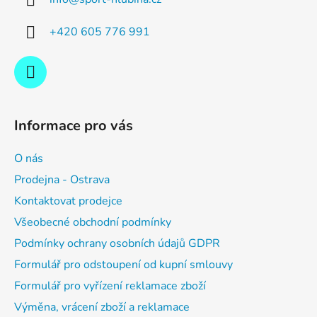
t
í
+420 605 776 991
Informace pro vás
O nás
Prodejna - Ostrava
Kontaktovat prodejce
Všeobecné obchodní podmínky
Podmínky ochrany osobních údajů GDPR
Formulář pro odstoupení od kupní smlouvy
Formulář pro vyřízení reklamace zboží
Výměna, vrácení zboží a reklamace