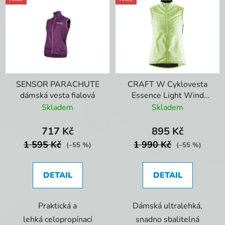
SENSOR PARACHUTE
CRAFT W Cyklovesta
dámská vesta fialová
Essence Light Wind
Flumino
Skladem
Skladem
717 Kč
895 Kč
1 595 Kč
1 990 Kč
(–55 %)
(–55 %)
DETAIL
DETAIL
Praktická a
Dámská ultralehká,
lehká celopropínací
snadno sbalitelná