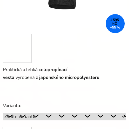
1 595
KČ
–55 %
Praktická a lehká
celopropínací
vesta
vyrobená
z japonského micropolyesteru
.
Varianta: