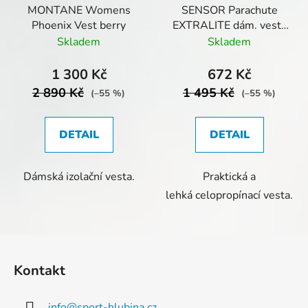
MONTANE Womens
SENSOR Parachute
Phoenix Vest berry
EXTRALITE dám. vesta
reflex žlutá
Skladem
Skladem
1 300 Kč
672 Kč
2 890 Kč
1 495 Kč
(–55 %)
(–55 %)
DETAIL
DETAIL
Dámská izolační vesta.
Praktická a
lehká celopropínací vesta.
Z
á
Kontakt
p
a
info
@
sport-hlubina.cz