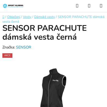
Přejít
Hledat
NÁKUP
na
KOŠÍK
obsah
Domů
/
Oblečení
/
Vesty
/
Dámské vesty
/
SENSOR PARACHUTE dámská
vesta černá
SENSOR PARACHUTE
dámská vesta černá
Značka:
SENSOR
AKCE