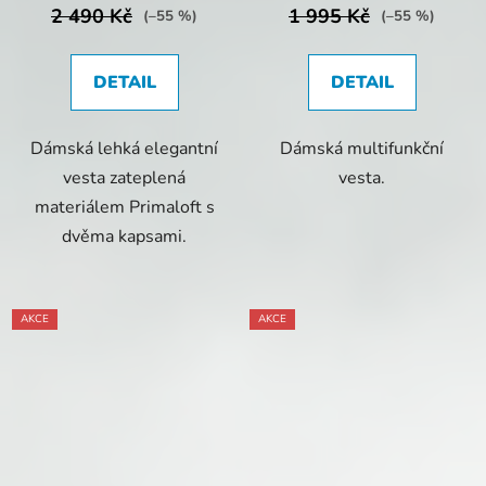
2 490 Kč
1 995 Kč
(–55 %)
(–55 %)
DETAIL
DETAIL
Dámská lehká elegantní
Dámská multifunkční
vesta zateplená
vesta.
materiálem Primaloft s
dvěma kapsami.
AKCE
AKCE