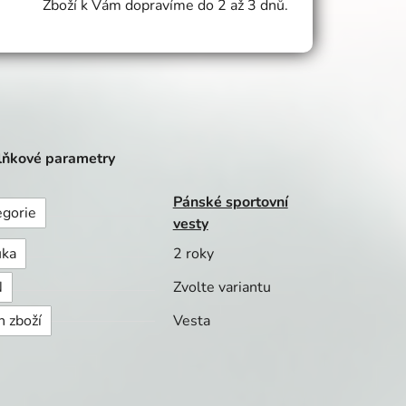
Zboží k Vám dopravíme do 2 až 3 dnů.
ňkové parametry
Pánské sportovní
egorie
vesty
uka
2 roky
N
Zvolte variantu
h zboží
Vesta