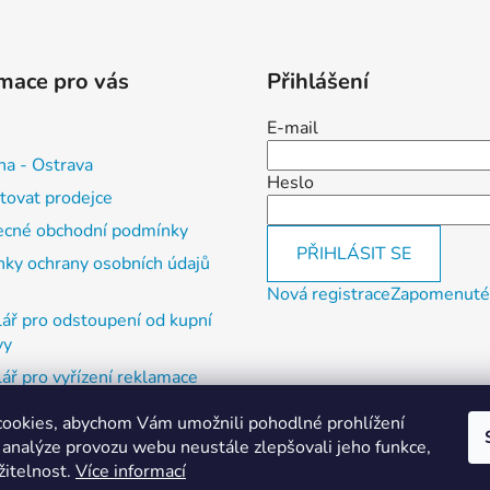
mace pro vás
Přihlášení
E-mail
na - Ostrava
Heslo
tovat prodejce
cné obchodní podmínky
PŘIHLÁSIT SE
ky ochrany osobních údajů
Nová registrace
Zapomenuté
ář pro odstoupení od kupní
vy
ář pro vyřízení reklamace
ookies, abychom Vám umožnili pohodlné prohlížení
, vrácení zboží a reklamace
 analýze provozu webu neustále zlepšovali jeho funkce,
í otevírací doba
žitelnost.
Více informací