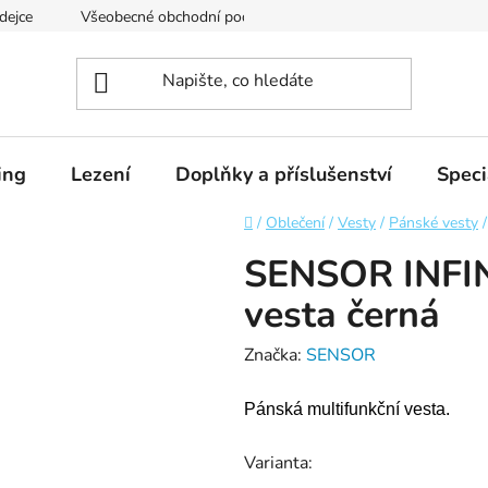
dejce
Všeobecné obchodní podmínky
Podmínky ochrany os
ing
Lezení
Doplňky a příslušenství
Speci
Domů
/
Oblečení
/
Vesty
/
Pánské vesty
/
SENSOR INFI
vesta černá
Značka:
SENSOR
Pánská multifunkční vesta.
Varianta: