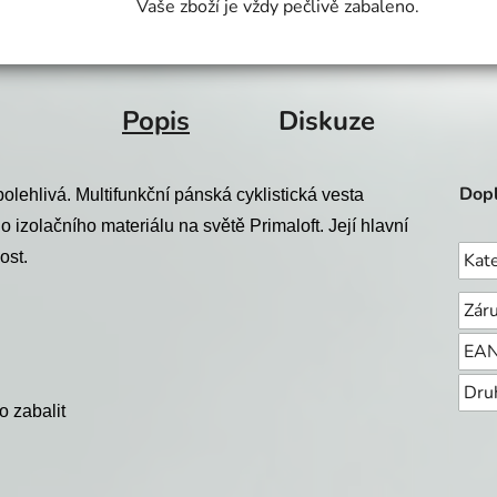
Vaše zboží je vždy pečlivě zabaleno.
Popis
Diskuze
Dopl
lehlivá. Multifunkční pánská cyklistická vesta
ho izolačního materiálu na světě Primaloft. Její hlavní
ost.
Kat
Zár
EA
Dru
o zabalit