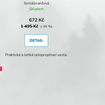
černá/oranžová
Skladem
672 Kč
1 495 Kč
(–55 %)
DETAIL
Praktická a lehká celopropínací vesta.
E