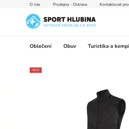
Přejít
O nás
Prodejna - Ostrava
Kontaktovat pro
na
obsah
Oblečení
Obuv
Turistika a kemp
AKCE