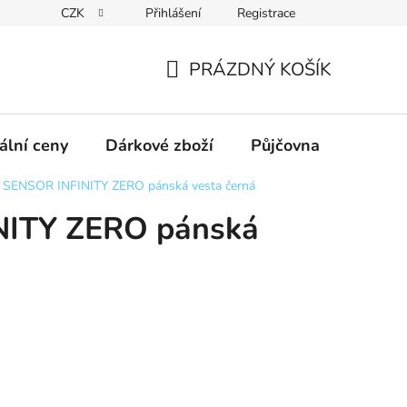
CZK
Přihlášení
Registrace
obních údajů GDPR
Formulář pro odstoupení od kupní smlouvy
PRÁZDNÝ KOŠÍK
NÁKUPNÍ
KOŠÍK
ální ceny
Dárkové zboží
Půjčovna
Výpro
SENSOR INFINITY ZERO pánská vesta černá
NITY ZERO pánská