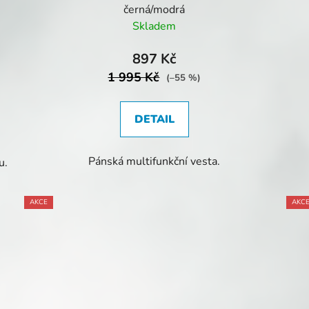
černá/modrá
Skladem
897 Kč
1 995 Kč
(–55 %)
DETAIL
Pánská multifunkční vesta.
u.
AKCE
AKC