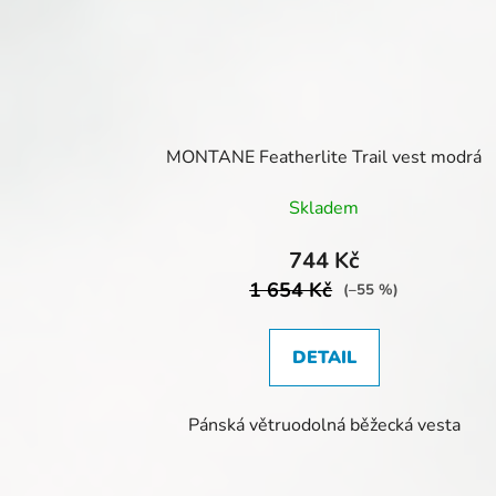
MONTANE Featherlite Trail vest modrá
Skladem
744 Kč
1 654 Kč
(–55 %)
DETAIL
Pánská větruodolná běžecká vesta