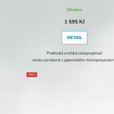
Skladem
1 595 Kč
DETAIL
Praktická a lehká celopropínací
vesta vyrobená z japonského micropolyester
AKCE