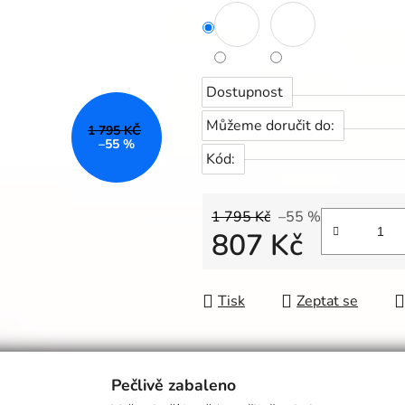
Dostupnost
Můžeme doručit do:
1 795 KČ
–55 %
Kód:
1 795 Kč
–55 %
807 Kč
Měrná cena:
Tisk
Zeptat se
Pečlivě zabaleno