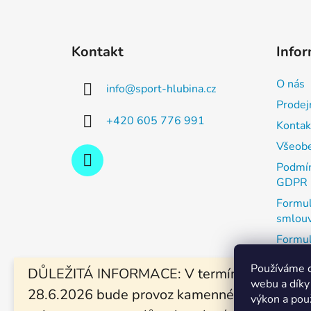
Z
á
Kontakt
Infor
p
a
O nás
info
@
sport-hlubina.cz
t
Prodej
í
+420 605 776 991
Kontak
Všeobe
Podmín
GDPR
Formul
smlou
Formul
zboží
Používáme c
DŮLEŽITÁ INFORMACE: V termínu od 19.6. -
Výměna
webu a díky
28.6.2026 bude provoz kamenné prodejny a
Vánočn
výkon a pou