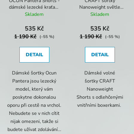
OCUN Pantera Shorts -
CRAFT šortky
dámské lezecké kraťasy
Nanoweight světle
Peridot
zelené
Skladem
Skladem
535 Kč
535 Kč
1 190 Kč
1 190 Kč
(–55 %)
(–55 %)
DETAIL
DETAIL
Dámské šortky Ocun
Dámské volné
Pantera jsou lezecký
šortky CRAFT
model, který vám
Nanoweight
poskytne dokonalou
Shorts s odlehčenými
oporu při cestě na vrchol.
vnitřními boxerkami.
Nebudete se v nich cítit
nijak omezeni, takže si
budete užívat zdolávání...