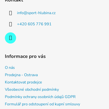
p
a
info
@
sport-hlubina.cz
t
í
+420 605 776 991
Informace pro vás
O nás
Prodejna - Ostrava
Kontaktovat prodejce
Všeobecné obchodní podmínky
Podmínky ochrany osobních údajů GDPR
Formulář pro odstoupení od kupní smlouvy