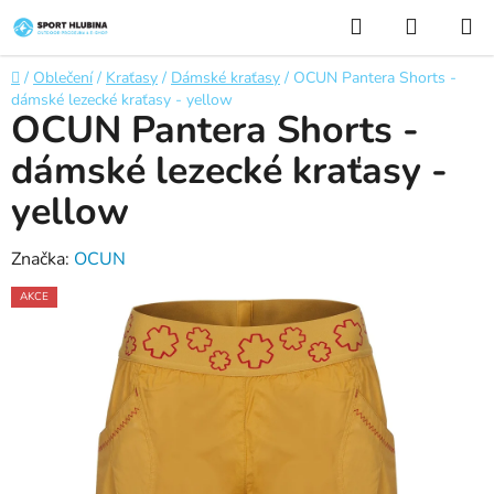
Přejít
Hledat
NÁKUP
na
KOŠÍK
obsah
Domů
/
Oblečení
/
Kraťasy
/
Dámské kraťasy
/
OCUN Pantera Shorts -
dámské lezecké kraťasy - yellow
OCUN Pantera Shorts -
dámské lezecké kraťasy -
yellow
Značka:
OCUN
AKCE