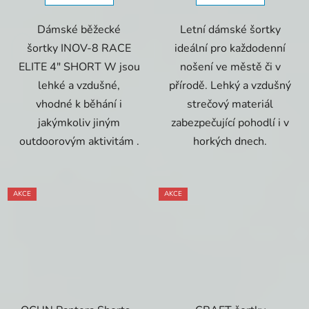
Dámské běžecké
Letní dámské šortky
šortky INOV-8 RACE
ideální pro každodenní
ELITE 4" SHORT W jsou
nošení ve městě či v
lehké a vzdušné,
přírodě. Lehký a vzdušný
vhodné k běhání i
strečový materiál
jakýmkoliv jiným
zabezpečující pohodlí i v
outdoorovým aktivitám .
horkých dnech.
AKCE
AKCE