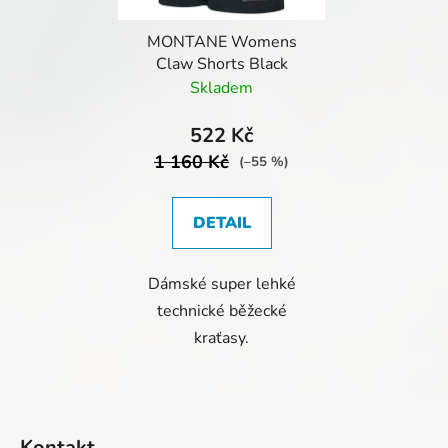
MONTANE Womens
Claw Shorts Black
Skladem
522 Kč
1 160 Kč
(–55 %)
DETAIL
Dámské super lehké
technické běžecké
kraťasy.
Z
á
Kontakt