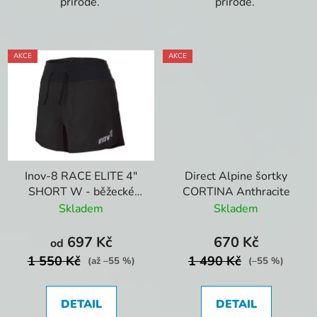
přírodě.
přírodě.
AKCE
AKCE
Inov-8 RACE ELITE 4"
Direct Alpine šortky
SHORT W - běžecké
CORTINA Anthracite
šortky
Skladem
Skladem
697 Kč
670 Kč
od
1 550 Kč
1 490 Kč
(až –55 %)
(–55 %)
DETAIL
DETAIL