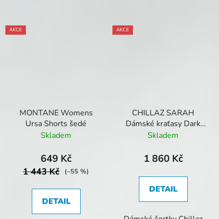
AKCE
AKCE
MONTANE Womens
CHILLAZ SARAH
Ursa Shorts šedé
Dámské kraťasy Dark
Blue 107100
Skladem
Skladem
649 Kč
1 860 Kč
1 443 Kč
(–55 %)
DETAIL
DETAIL
Dámské šortky Chillaz