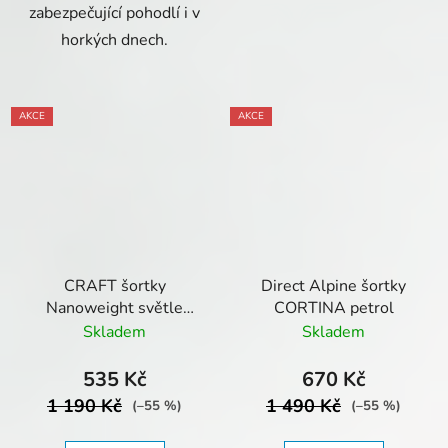
zabezpečující pohodlí i v
horkých dnech.
AKCE
AKCE
CRAFT šortky
Direct Alpine šortky
Nanoweight světle
CORTINA petrol
zelené
Skladem
Skladem
535 Kč
670 Kč
1 190 Kč
1 490 Kč
(–55 %)
(–55 %)