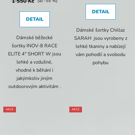
1 550 Kč
(až –55 %)
DETAIL
DETAIL
Dámské šortky Chillaz
Dámské běžecké
SARAH jsou vyrobeny z
šortky INOV-8 RACE
lehké tkaniny a nabízejí
ELITE 4" SHORT W jsou
vám pohodlí a svobodu
lehké a vzdušné,
pohybu
vhodné k běhání i
jakýmkoliv jiným
outdoorovým aktivitám .
AKCE
AKCE