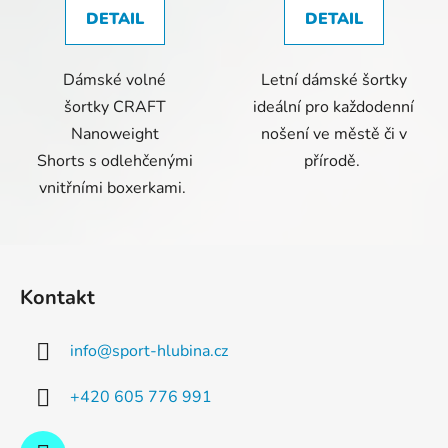
DETAIL
DETAIL
Dámské volné
Letní dámské šortky
šortky CRAFT
ideální pro každodenní
Nanoweight
nošení ve městě či v
Shorts s odlehčenými
přírodě.
vnitřními boxerkami.
Z
á
Kontakt
p
a
info
@
sport-hlubina.cz
t
í
+420 605 776 991