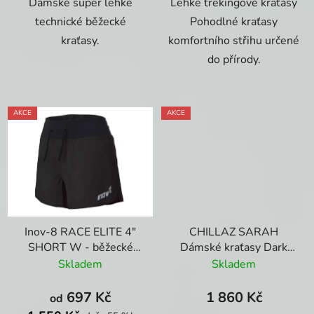
Dámské super lehké
Lehké trekingové kraťasy
technické běžecké
Pohodlné kraťasy
kraťasy.
komfortního střihu určené
do přírody.
AKCE
AKCE
Inov-8 RACE ELITE 4"
CHILLAZ SARAH
SHORT W - běžecké
Dámské kraťasy Dark
šortky
Blue 107100
Skladem
Skladem
697 Kč
1 860 Kč
od