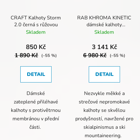
CRAFT Kalhoty Storm
RAB KHROMA KINETIC
2.0 černá s růžovou
dámské kalhoty
Oxblood red
Skladem
Skladem
850 Kč
3 141 Kč
1 890 Kč
6 980 Kč
(–55 %)
(–55 %)
DETAIL
DETAIL
Dámské
Nezvykle měkké a
zateplené přiléhavé
strečové nepromokavé
kalhoty s protivětrnou
kalhoty se skvělou
membránou v přední
prodyšností, navržené pro
části.
skialpinismus a ski
mountaineering.