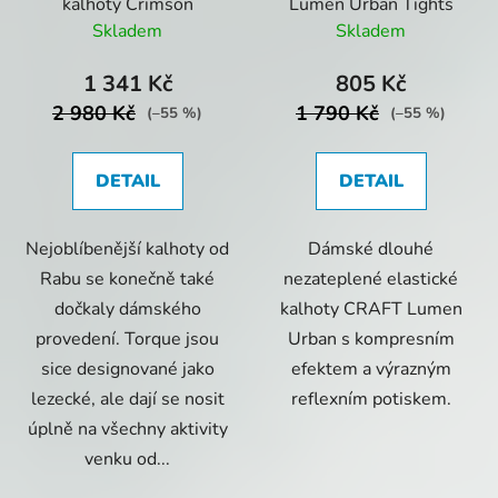
kalhoty Crimson
Lumen Urban Tights
Skladem
Skladem
1 341 Kč
805 Kč
2 980 Kč
1 790 Kč
(–55 %)
(–55 %)
DETAIL
DETAIL
Nejoblíbenější kalhoty od
Dámské dlouhé
Rabu se konečně také
nezateplené elastické
dočkaly dámského
kalhoty CRAFT Lumen
provedení. Torque jsou
Urban s kompresním
sice designované jako
efektem a výrazným
lezecké, ale dají se nosit
reflexním potiskem.
úplně na všechny aktivity
venku od...