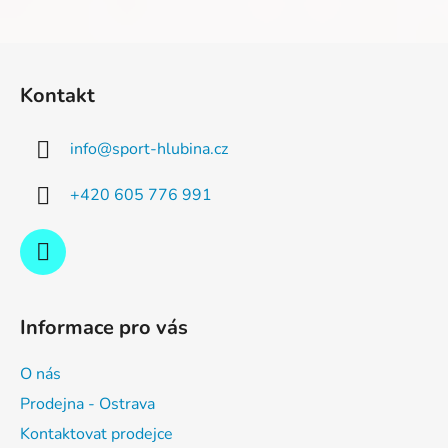
Z
á
Kontakt
p
a
info
@
sport-hlubina.cz
t
í
+420 605 776 991
Informace pro vás
O nás
Prodejna - Ostrava
Kontaktovat prodejce