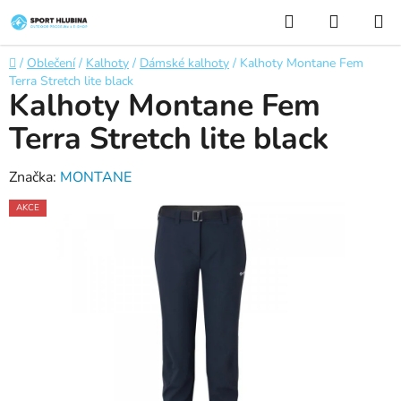
Přejít
Hledat
NÁKUP
na
KOŠÍK
obsah
Domů
/
Oblečení
/
Kalhoty
/
Dámské kalhoty
/
Kalhoty Montane Fem
Terra Stretch lite black
Kalhoty Montane Fem
Terra Stretch lite black
Značka:
MONTANE
AKCE