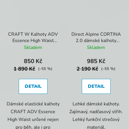
CRAFT W Kalhoty ADV
Direct Alpine CORTINA
Essence High Waist
2.0 dámské kalhoty
černé
grey
Skladem
Skladem
850 Kč
985 Kč
1 890 Kč
2 190 Kč
(–55 %)
(–55 %)
DETAIL
DETAIL
Dámské elastické kalhoty
Lehké dámské kalhoty.
CRAFT ADV Essence
Zajímavý, nadčasový střih.
High Waist určené nejen
Lehký funkční strečový
pro běh, ale i pro
materiál.