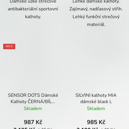
Dámské úzké strečové
Lehké dámské kalhoty.
antibakteriální sportovní
Zajímavý, nadčasový střih.
kalhoty.
Lehký funkční strečový
materiál.
AKCE
SENSOR DOTS Dámské
SILVINI kalhoty MIA
Kalhoty ČERNÁ/BÍLÁ
dámské black L
jemná
Skladem
Skladem
987 Kč
985 Kč