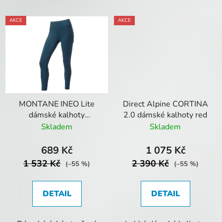
AKCE
AKCE
MONTANE INEO Lite
Direct Alpine CORTINA
dámské kalhoty
2.0 dámské kalhoty red
Narwhal blue
Skladem
Skladem
689 Kč
1 075 Kč
1 532 Kč
2 390 Kč
(–55 %)
(–55 %)
DETAIL
DETAIL