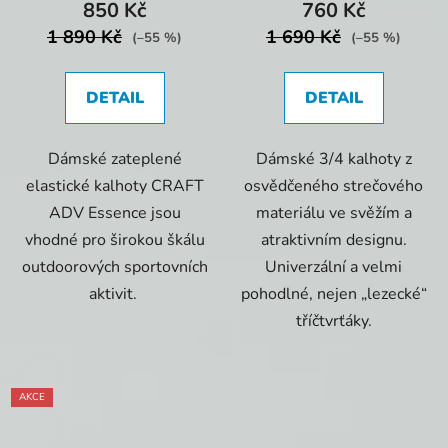
850 Kč
760 Kč
1 890 Kč
1 690 Kč
(–55 %)
(–55 %)
DETAIL
DETAIL
Dámské zateplené
Dámské 3/4 kalhoty z
elastické kalhoty CRAFT
osvědčeného strečového
ADV Essence jsou
materiálu ve svěžím a
vhodné pro širokou škálu
atraktivním designu.
outdoorových sportovních
Univerzální a velmi
aktivit.
pohodlné, nejen „lezecké“
tříčtvrťáky.
AKCE