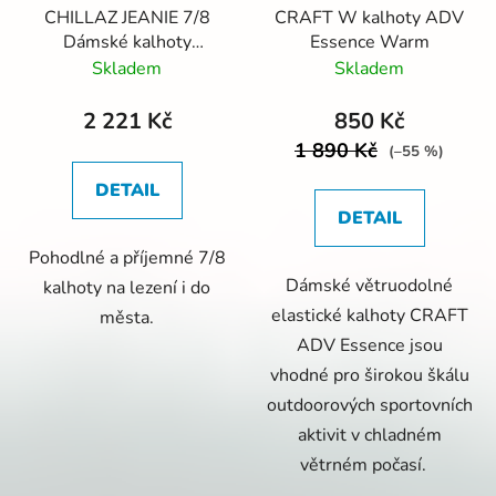
CHILLAZ JEANIE 7/8
CRAFT W kalhoty ADV
Dámské kalhoty
Essence Warm
Džínové
Skladem
Skladem
2 221 Kč
850 Kč
1 890 Kč
(–55 %)
DETAIL
DETAIL
Pohodlné a příjemné 7/8
Dámské větruodolné
kalhoty na lezení i do
elastické kalhoty CRAFT
města.
ADV Essence jsou
vhodné pro širokou škálu
outdoorových sportovních
aktivit v chladném
větrném počasí.