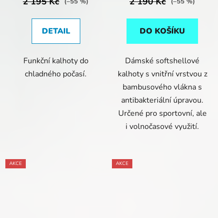
2 195 Kč
2 190 Kč
(–55 %)
(–55 %)
DETAIL
DO KOŠÍKU
Funkční kalhoty do
Dámské softshellové
chladného počasí.
kalhoty s vnitřní vrstvou z
bambusového vlákna s
antibakteriální úpravou.
Určené pro sportovní, ale
i volnočasové využití.
AKCE
AKCE