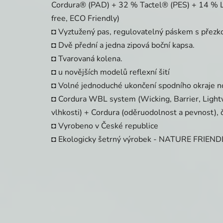
Cordura® (PAD) + 32 % Tactel® (PES) + 14 %
free, ECO Friendly)
◘ Vyztužený pas, regulovatelný páskem s přezk
◘ Dvě přední a jedna zipová boční kapsa.
◘ Tvarovaná kolena.
◘ u novějších modelů reflexní šití
◘ Volné jednoduché ukončení spodního okraje no
◘ Cordura WBL system (Wicking, Barrier, Ligh
vlhkosti) + Cordura (oděruodolnost a pevnost), 
◘ Vyrobeno v České republice
◘ Ekologicky šetrný výrobek - NATURE FRIEND