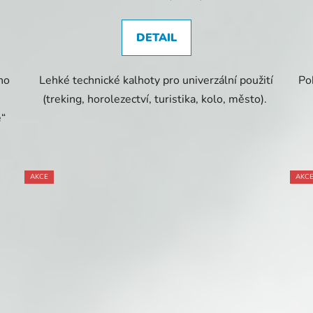
DETAIL
ho
Lehké technické kalhoty pro univerzální použití
Po
(treking, horolezectví, turistika, kolo, město).
é“
AKCE
AKC