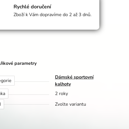
Rychlé doručení
Zboží k Vám dopravíme do 2 až 3 dnů.
ňkové parametry
Dámské sportovní
egorie
kalhoty
uka
2 roky
N
Zvolte variantu