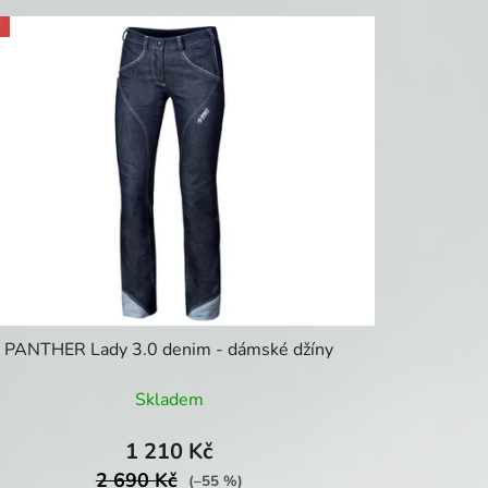
E
PANTHER Lady 3.0 denim - dámské džíny
Skladem
1 210 Kč
2 690 Kč
(–55 %)