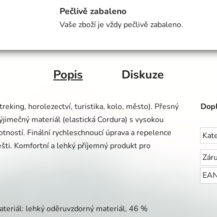
Pečlivě zabaleno
Vaše zboží je vždy pečlivě zabaleno.
Popis
Diskuze
treking, horolezectví, turistika, kolo, město). Přesný
Dopl
Výjimečný materiál (elastická Cordura) s vysokou
otností. Finální rychleschnoucí úprava a repelence
Kat
ešti. Komfortní a lehký příjemný produkt pro
Zár
EA
teriál: lehký oděruvzdorný materiál, 46 %