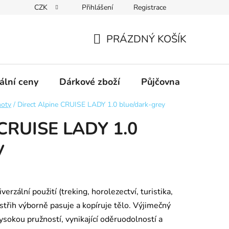
CZK
Přihlášení
Registrace
obních údajů GDPR
Formulář pro odstoupení od kupní smlouvy
PRÁZDNÝ KOŠÍK
NÁKUPNÍ
KOŠÍK
ální ceny
Dárkové zboží
Půjčovna
Výpro
hoty
/
Direct Alpine CRUISE LADY 1.0 blue/dark-grey
 CRUISE LADY 1.0
y
erzální použití (treking, horolezectví, turistika,
střih výborně pasuje a kopíruje tělo. Výjimečný
vysokou pružností, vynikající oděruodolností a