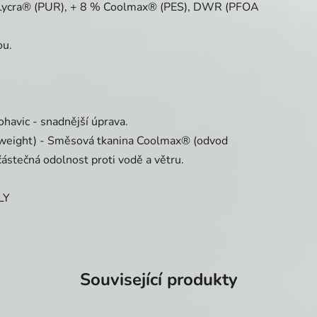
 Lycra® (PUR), + 8 % Coolmax® (PES), DWR (PFOA
ou.
havic - snadnější úprava.
tweight) - Směsová tkanina Coolmax® (odvod
částečná odolnost proti vodě a větru.
LY
Související produkty