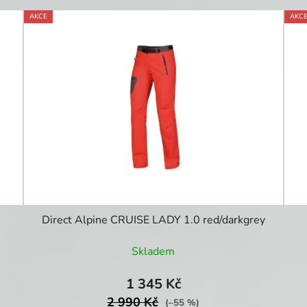
AKCE
AKC
Direct Alpine CRUISE LADY 1.0 red/darkgrey
Skladem
1 345 Kč
2 990 Kč
(–55 %)