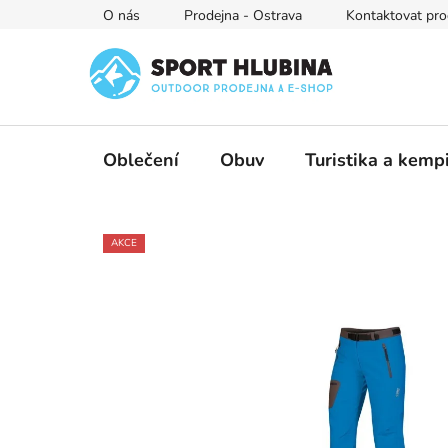
Přejít
O nás
Prodejna - Ostrava
Kontaktovat pro
na
obsah
Oblečení
Obuv
Turistika a kemp
AKCE