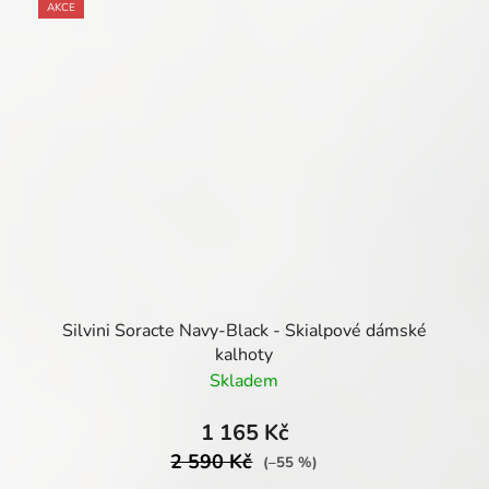
AKCE
Silvini Soracte Navy-Black - Skialpové dámské
kalhoty
Skladem
1 165 Kč
2 590 Kč
(–55 %)