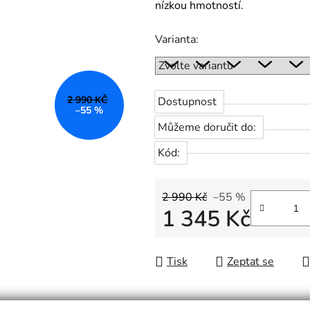
nízkou hmotností.
Varianta:
2 990 KČ
Dostupnost
–55 %
Můžeme doručit do:
Kód:
2 990 Kč
–55 %
1 345 Kč
Měrná cena:
Tisk
Zeptat se