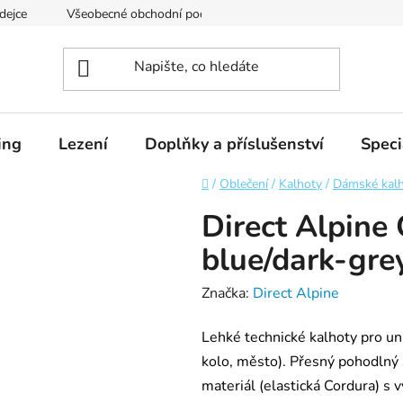
dejce
Všeobecné obchodní podmínky
Podmínky ochrany os
ing
Lezení
Doplňky a příslušenství
Speci
Domů
/
Oblečení
/
Kalhoty
/
Dámské kal
Direct Alpine
blue/dark-gre
Značka:
Direct Alpine
Lehké technické kalhoty pro univ
kolo, město). Přesný pohodlný 
materiál (elastická Cordura) s 