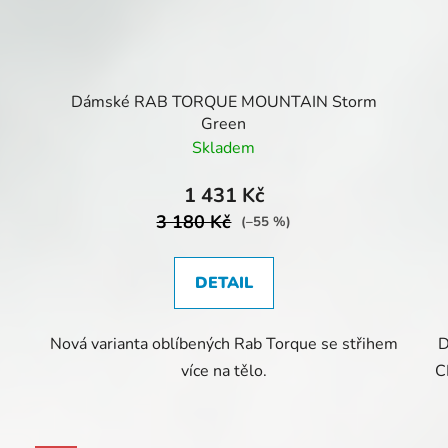
Dámské RAB TORQUE MOUNTAIN Storm
Green
Skladem
1 431 Kč
3 180 Kč
(–55 %)
DETAIL
Nová varianta oblíbených Rab Torque se střihem
D
m
více na tělo.
C