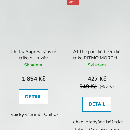
AKCE
Chillaz Sagres pánské
ATTIQ pánské běžecké
triko dl. rukáv
triko RITMO MORPHO
Limo
Skladem
Skladem
1 854 Kč
427 Kč
949 Kč
(–55 %)
DETAIL
DETAIL
Typický všeuměl Chillaz
Lehké, prodyšné běžecké
letní tričko, vyrobeno