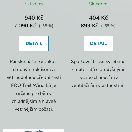
Grey
Skladem
Skladem
940 Kč
404 Kč
2 090 Kč
899 Kč
(–55 %)
(–55 %)
DETAIL
DETAIL
Pánské běžecké triko s
Sportovní tričko vyrobené
dlouhým rukávem a
z materiálů s prodyšnými,
větruodolnou přední částí
rychleschnoucími a
PRO Trail Wind LS je
ventilačními vlastnostmi
určeno pro běh v
chladnějším a hlavně
větrnějším počasí.