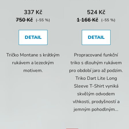
337 Kč
524 Kč
750 Kč
1 166 Kč
(–55 %)
(–55 %)
DETAIL
DETAIL
Tričko Montane s krátkým
Propracované funkční
rukávem a lezeckým
triko s dlouhým rukávem
motivem.
pro období jaro až podzim.
Triko Dart Lite Long
Sleeve T-Shirt vyniká
skvělým odvodem
vlhkosti, prodyšností a
jemným pohodlným...