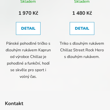
rukávem tmavě modré
Skladem
Skladem
1 970 Kč
1 480 Kč
DETAIL
DETAIL
Pánské pohodlné tričko s
Triko s dlouhým rukávem
dlouhým rukávem Kaprun
Chillaz Street Rock Hero
od výrobce Chillaz je
s dlouhým rukávem.
pohodlné a funkční, hodí
se skvěle pro sport i
volný čas.
Z
á
Kontakt
p