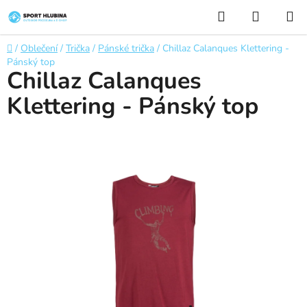
Přejít
Hledat
NÁKUP
na
KOŠÍK
obsah
Domů
/
Oblečení
/
Trička
/
Pánské trička
/
Chillaz Calanques Klettering -
Pánský top
Chillaz Calanques
Klettering - Pánský top