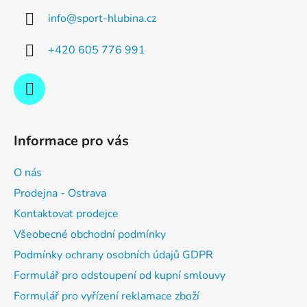
a
info
@
sport-hlubina.cz
t
í
+420 605 776 991
Informace pro vás
O nás
Prodejna - Ostrava
Kontaktovat prodejce
Všeobecné obchodní podmínky
Podmínky ochrany osobních údajů GDPR
Formulář pro odstoupení od kupní smlouvy
Formulář pro vyřízení reklamace zboží