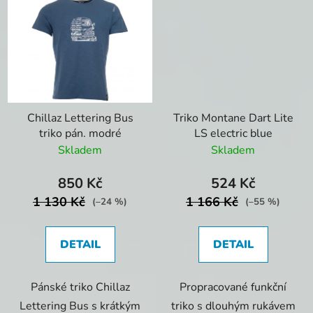
Chillaz Lettering Bus
Triko Montane Dart Lite
triko pán. modré
LS electric blue
Skladem
Skladem
850 Kč
524 Kč
1 130 Kč
1 166 Kč
(–24 %)
(–55 %)
DETAIL
DETAIL
Pánské triko Chillaz
Propracované funkční
Lettering Bus s krátkým
triko s dlouhým rukávem