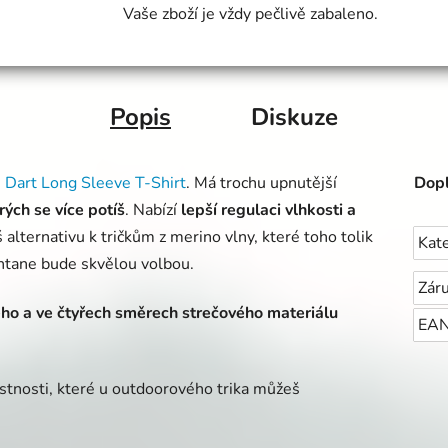
Vaše zboží je vždy pečlivě zabaleno.
Popis
Diskuze
u
Dart Long Sleeve T-Shirt
. Má trochu upnutější
Dopl
rých se více potíš
. Nabízí
lepší regulaci vlhkosti a
alternativu k tričkům z merino vlny, které toho tolik
Kat
ntane bude skvělou volbou.
Zár
ho a ve čtyřech směrech strečového
materiálu
EA
astnosti, které u outdoorového trika můžeš