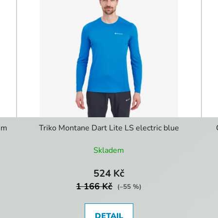
vem
Triko Montane Dart Lite LS electric blue
Skladem
524 Kč
1 166 Kč
(–55 %)
DETAIL