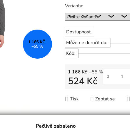
Varianta:
Dostupnost
1 166 KČ
Můžeme doručit do:
–55 %
Kód:
1 166 Kč
–55 %
524 Kč
Měrná cena:
Tisk
Zeptat se
Pečlivě zabaleno