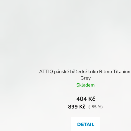
ATTIQ pánské běžecké triko Ritmo Titaniu
Grey
Skladem
404 Kč
899 Kč
(–55 %)
DETAIL