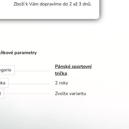
Zboží k Vám dopravíme do 2 až 3 dnů.
ňkové parametry
Pánské sportovní
egorie
trička
uka
2 roky
N
Zvolte variantu