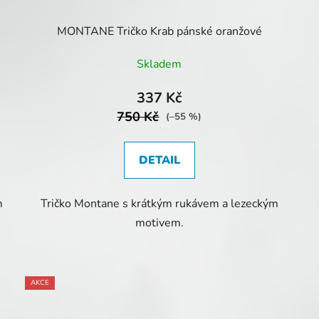
MONTANE Tričko Krab pánské oranžové
Skladem
337 Kč
750 Kč
(–55 %)
DETAIL
m
Tričko Montane s krátkým rukávem a lezeckým
motivem.
AKCE