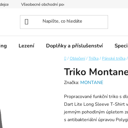
dejce
Všeobecné obchodní podmínky
Podmínky ochrany os
ing
Lezení
Doplňky a příslušenství
Speci
Domů
/
Oblečení
/
Trička
/
Pánské trička
/
Triko Montane
Značka:
MONTANE
Propracované funkční triko s d
Dart Lite Long Sleeve T-Shirt 
jemným pohodlným úpletem ze
s antibakteriální úpravou Polyg