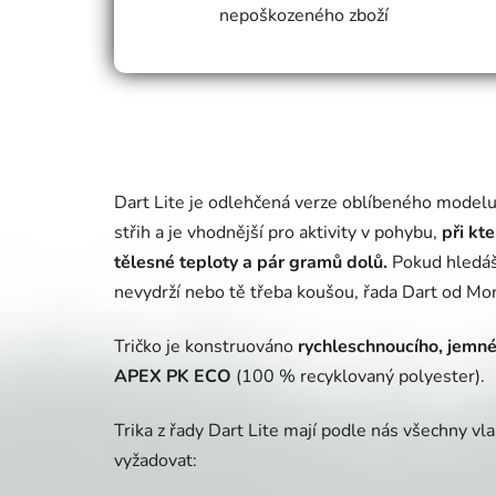
nepoškozeného zboží
Dart Lite je odlehčená verze oblíbeného model
střih a je vhodnější pro aktivity v pohybu,
při kte
tělesné teploty a pár gramů dolů.
Pokud hledáš 
nevydrží nebo tě třeba koušou, řada Dart od Mo
Tričko je konstruováno
rychleschnoucího, jemné
APEX PK ECO
(100 % recyklovaný polyester).
Trika z řady Dart Lite mají podle nás všechny vl
vyžadovat: