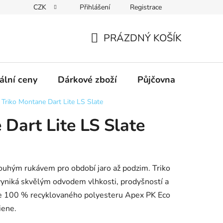
CZK
Přihlášení
Registrace
obních údajů GDPR
Formulář pro odstoupení od kupní smlouvy
PRÁZDNÝ KOŠÍK
NÁKUPNÍ
KOŠÍK
ální ceny
Dárkové zboží
Půjčovna
Výpro
Triko Montane Dart Lite LS Slate
 Dart Lite LS Slate
louhým rukávem pro období jaro až podzim. Triko
vyniká skvělým odvodem vlhkosti, prodyšností a
 100 % recyklovaného polyesteru Apex PK Eco
iene.