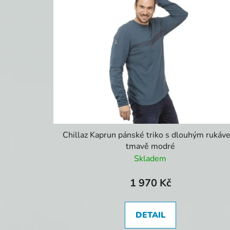
Chillaz Kaprun pánské triko s dlouhým ruká
tmavě modré
Skladem
1 970 Kč
DETAIL