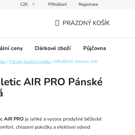
CZK
Přihlášení
Registrace
obních údajů GDPR
Formulář pro odstoupení od kupní smlouvy
PRÁZDNÝ KOŠÍK
NÁKUPNÍ
KOŠÍK
ální ceny
Dárkové zboží
Půjčovna
Výpro
ádlo
/
Pánské funkční prádlo
/
BRUBECK Athletic AIR
etic AIR PRO Pánské
á
ic AIR PRO
je lehké a vysoce prodyšné běžecké
omfort, chlazení pokožky a efektivní odvod