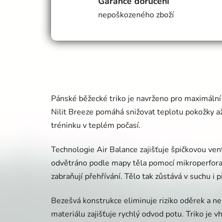
Garance doručení
nepoškozeného zboží
Pánské běžecké triko je navrženo pro maximální k
Nilit Breeze pomáhá snižovat teplotu pokožky až 
tréninku v teplém počasí.
Technologie Air Balance zajišťuje špičkovou venti
odvětráno podle mapy těla pomocí mikroperforac
zabraňují přehřívání. Tělo tak zůstává v suchu i p
Bezešvá konstrukce eliminuje riziko oděrek a ne
materiálu zajišťuje rychlý odvod potu. Triko je v