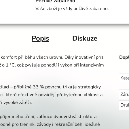
Pečlivě zabaleno
Vaše zboží je vždy pečlivě zabaleno.
Popis
Diskuze
omfort při běhu všech úrovní. Díky inovativní přízi
Dopl
o 1 °C, což zvyšuje pohodlí i výkon při intenzivním
Kat
laci – přibližně 33 % povrchu trika je strategicky
Zár
í, které efektivně odvádějí přebytečnou vlhkost a
ři vysoké zátěži.
Dru
příjemného tření, zatímco dvouvrstvá struktura
hodné pro trénink, závody i rekreační běh, ideálně