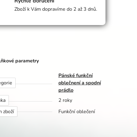
Rychlé doručení
Zboží k Vám dopravíme do 2 až 3 dnů.
ňkové parametry
Pánské funkční
egorie
oblečnení a spodní
prádlo
uka
2 roky
h zboží
Funkční oblečení