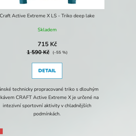
Craft Active Extreme X LS - Triko deep lake
Skladem
715 Kč
1 590 Kč
(–55 %)
DETAIL
ánské technicky propracované triko s dlouhým
ukávem CRAFT Active Extreme X je určené na
intezivní sportovní aktivity v chladnějších
podmínkách.
E