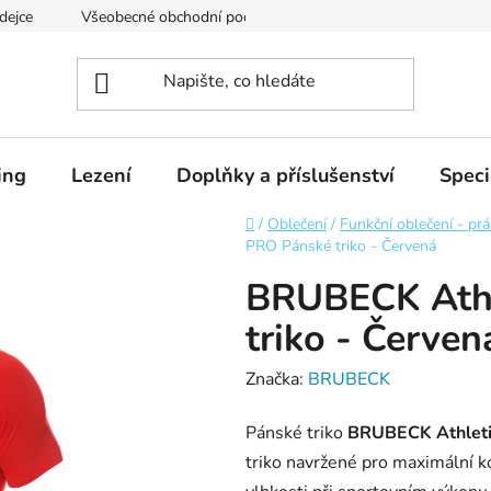
dejce
Všeobecné obchodní podmínky
Podmínky ochrany os
ing
Lezení
Doplňky a příslušenství
Speci
Domů
/
Oblečení
/
Funkční oblečení - pr
PRO Pánské triko - Červená
BRUBECK Athl
triko - Červen
Značka:
BRUBECK
Pánské triko
BRUBECK Athlet
triko navržené pro maximální k