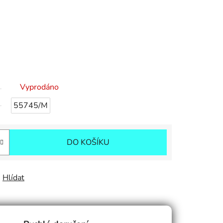
.
Vyprodáno
55745/M
DO KOŠÍKU
Hlídat