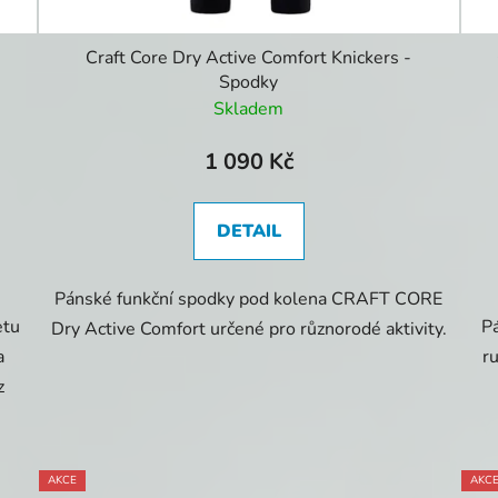
Craft Core Dry Active Comfort Knickers -
Spodky
Skladem
1 090 Kč
DETAIL
Pánské funkční spodky pod kolena CRAFT CORE
etu
P
Dry Active Comfort určené pro různorodé aktivity.
a
r
z
AKCE
AKC