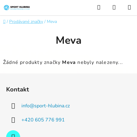
Přejít
Hledat
NÁKUP
na
KOŠÍK
obsah
Domů
/
Prodávané značky
/
Meva
Meva
Žádné produkty značky
Meva
nebyly nalezeny...
Z
á
Kontakt
p
a
info
@
sport-hlubina.cz
t
í
+420 605 776 991