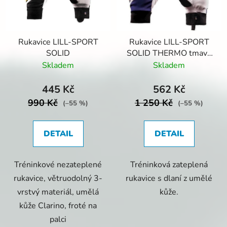
s
r
p
o
r
d
Rukavice LILL-SPORT
Rukavice LILL-SPORT
o
u
SOLID
SOLID THERMO tmavě
d
k
modré
Skladem
Skladem
u
t
k
ů
445 Kč
562 Kč
t
990 Kč
1 250 Kč
(–55 %)
(–55 %)
ů
DETAIL
DETAIL
Tréninkové nezateplené
Tréninková zateplená
rukavice, větruodolný 3-
rukavice s dlaní z umělé
vrstvý materiál, umělá
kůže.
kůže Clarino, froté na
palci