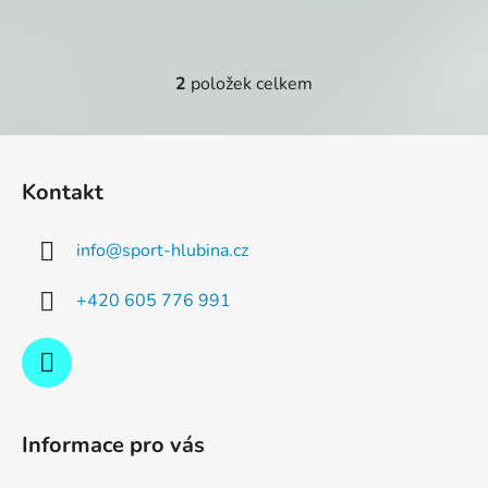
2
položek celkem
O
v
l
Z
á
á
d
Kontakt
p
a
a
c
info
@
sport-hlubina.cz
t
í
p
í
+420 605 776 991
r
v
k
y
v
ý
Informace pro vás
p
i