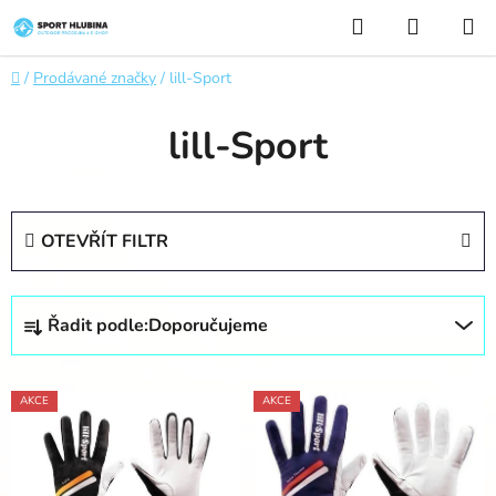
Přejít
Hledat
NÁKUP
na
KOŠÍK
obsah
Domů
/
Prodávané značky
/
lill-Sport
lill-Sport
OTEVŘÍT FILTR
Ř
Řadit podle:
Doporučujeme
a
z
V
e
AKCE
AKCE
ý
n
p
í
i
p