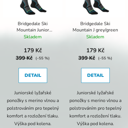
s
r
p
o
r
d
Bridgedale Ski
Bridgedale Ski
o
u
Mountain Junior
Mountain J grey/green
d
k
grey/green
Skladem
Skladem
u
t
k
ů
179 Kč
179 Kč
t
399 Kč
399 Kč
(–55 %)
(–55 %)
ů
DETAIL
DETAIL
Juniorské lyžařské
Juniorské lyžařské
ponožky s merino vlnou a
ponožky s merino vlnou a
polstrováním pro tepelný
polstrováním pro tepelný
komfort a rozložení tlaku.
komfort a rozložení tlaku.
Výška pod kolena.
Výška pod kolena.