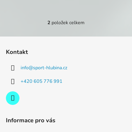
2
položek celkem
O
v
l
Z
á
á
d
Kontakt
p
a
a
c
info
@
sport-hlubina.cz
t
í
p
í
+420 605 776 991
r
v
k
y
v
ý
Informace pro vás
p
i