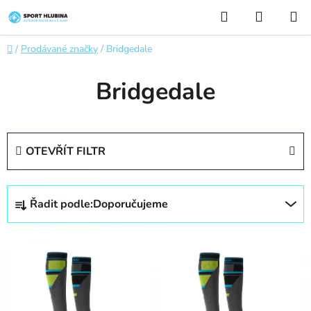
Přejít
Hledat
NÁKUP
na
KOŠÍK
obsah
Domů
/
Prodávané značky
/
Bridgedale
Bridgedale
OTEVŘÍT FILTR
Ř
Řadit podle:
Doporučujeme
a
z
V
e
ý
n
p
í
i
p