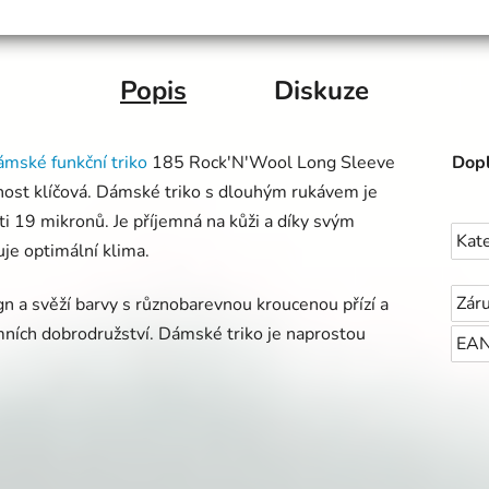
Popis
Diskuze
ámské funkční triko
185 Rock'N'Wool Long Sleeve
Dopl
čnost klíčová. Dámské triko s dlouhým rukávem je
i 19 mikronů. Je příjemná na kůži a díky svým
Kat
uje optimální klima.
Zár
gn a svěží barvy s různobarevnou kroucenou přízí a
ních dobrodružství. Dámské triko je naprostou
EA