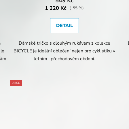
549 Kč
1 220 Kč
(–55 %)
DETAIL
a
Dámské tričko s dlouhým rukávem z kolekce
 je
BICYCLE je ideální oblečení nejen pro cyklistiku v
ším
letním i přechodovém období.
AKCE