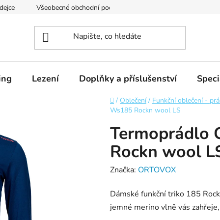
dejce
Všeobecné obchodní podmínky
Podmínky ochrany os
ing
Lezení
Doplňky a příslušenství
Speci
Domů
/
Oblečení
/
Funkční oblečení - pr
Ws185 Rockn wool LS
Termoprádlo 
Rockn wool L
Značka:
ORTOVOX
Dámské funkční triko 185 Rock
jemné merino vlně vás zahřeje, 