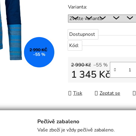
Varianta:
Dostupnost
Kód:
2 990 KČ
–55 %
2 990 Kč
–55 %
1 345 Kč
Měrná cena:
Tisk
Zeptat se
Pečlivě zabaleno
Vaše zboží je vždy pečlivě zabaleno.