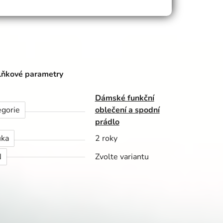
ňkové parametry
Dámské funkční
egorie
oblečení a spodní
prádlo
uka
2 roky
N
Zvolte variantu