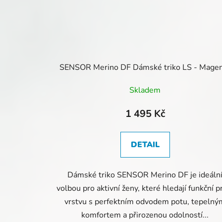
SENSOR Merino DF Dámské triko LS - Mage
Skladem
1 495 Kč
DETAIL
Dámské triko SENSOR Merino DF je ideáln
volbou pro aktivní ženy, které hledají funkční p
vrstvu s perfektním odvodem potu, tepelný
komfortem a přirozenou odolností...