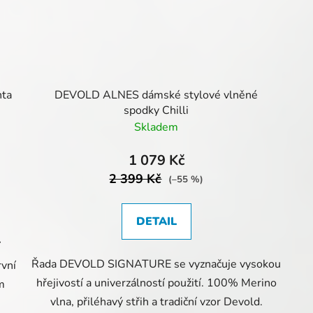
nta
DEVOLD ALNES dámské stylové vlněné
spodky Chilli
Skladem
1 079 Kč
2 399 Kč
(–55 %)
DETAIL
í
Řada DEVOLD SIGNATURE se vyznačuje vysokou
rvní
hřejivostí a univerzálností použití. 100% Merino
m
vlna, přiléhavý střih a tradiční vzor Devold.