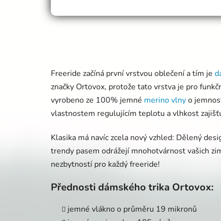
Freeride začíná první vrstvou oblečení a tím je
d
značky Ortovox, protože tato vrstva je pro funk
vyrobeno ze 100% jemné
merino vlny
o jemnost
vlastnostem regulujícím teplotu a vlhkost zajišť
Klasika má navíc zcela nový vzhled: Dělený desi
trendy pasem odrážejí mnohotvárnost vašich zim
nezbytností pro každý freeride!
Přednosti dámského trika Ortovox:
jemné vlákno o průměru 19 mikronů