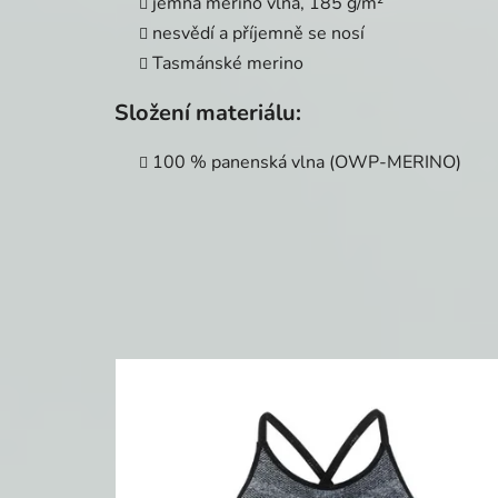
jemná merino vlna, 185 g/m²
nesvědí a příjemně se nosí
Tasmánské merino
Složení materiálu:
100 % panenská vlna (OWP-MERINO)