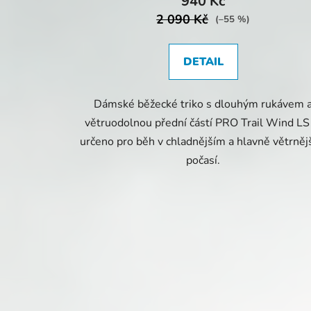
940 Kč
2 090 Kč
(–55 %)
DETAIL
Dámské běžecké triko s dlouhým rukávem 
větruodolnou přední částí PRO Trail Wind LS
určeno pro běh v chladnějším a hlavně větrněj
počasí.