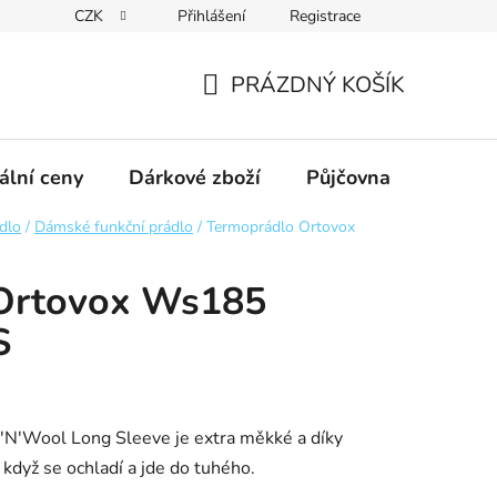
CZK
Přihlášení
Registrace
obních údajů GDPR
Formulář pro odstoupení od kupní smlouvy
PRÁZDNÝ KOŠÍK
NÁKUPNÍ
KOŠÍK
ální ceny
Dárkové zboží
Půjčovna
Výpro
ádlo
/
Dámské funkční prádlo
/
Termoprádlo Ortovox
Ortovox Ws185
S
'N'Wool Long Sleeve je extra měkké a díky
když se ochladí a jde do tuhého.