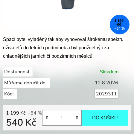
1 199
KČ
–54 %
Spací pytel vyladěný tak,aby vyhovoval širokému spektru
uživatelů do letních podmínek a byl použitelný i za
chladnějších jarních či podzimních měsíců.
Dostupnost
Skladem
Můžeme doručit do:
12.8.2026
Kód:
2029311
1 199 Kč
–54 %
DO KOŠÍKU
540 Kč
Měrná cena: