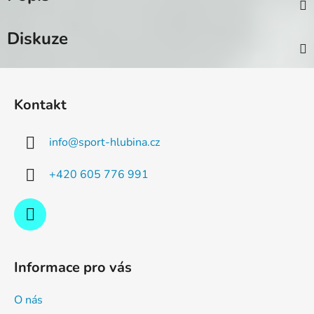
Diskuze
Z
á
Kontakt
p
a
info
@
sport-hlubina.cz
t
í
+420 605 776 991
Informace pro vás
O nás