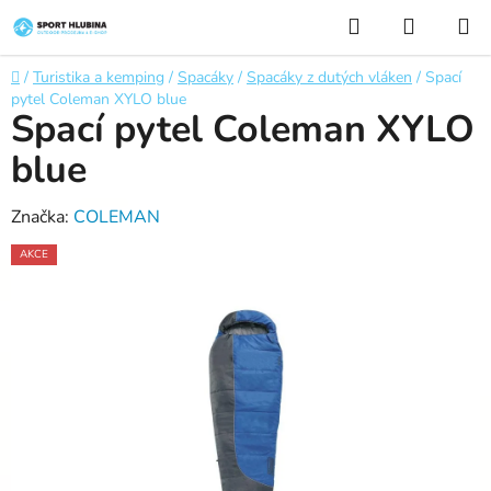
Přejít
Hledat
NÁKUP
na
KOŠÍK
obsah
Domů
/
Turistika a kemping
/
Spacáky
/
Spacáky z dutých vláken
/
Spací
pytel Coleman XYLO blue
Spací pytel Coleman XYLO
blue
Značka:
COLEMAN
AKCE