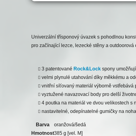
Univerzální třísponový úvazek s pohodlnou konst
pro začínající lezce, lezecké stěny a outdoorová 
3 patentované
Rock&Lock
spony umožňují 
velmi plynulé utahování díky měkkému a o
vnitřní síťovaný materiál výborně vstřebáv
vyztužené navazovací body pro delší životn
4 poutka na materiál ve dvou velikostech s 
nastavitelné, odepínatelné gumičky na noh
Barva
oranžová/šedá
Hmotnost
385 g [vel. M]