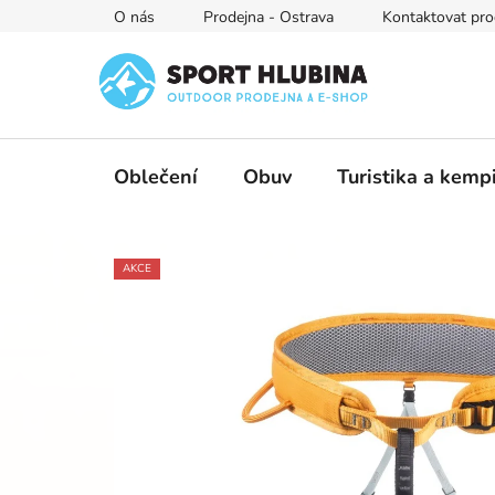
Přejít
O nás
Prodejna - Ostrava
Kontaktovat pro
na
obsah
Oblečení
Obuv
Turistika a kemp
AKCE