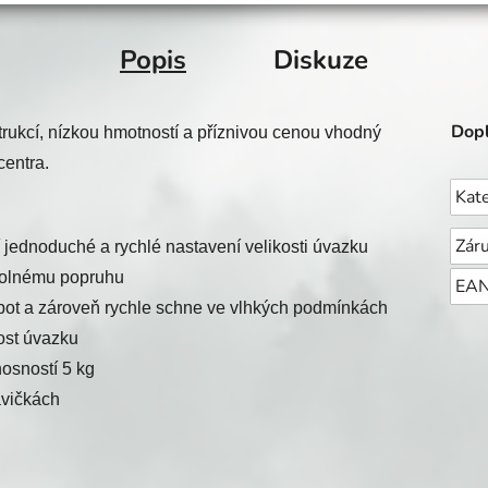
Popis
Diskuze
Dopl
rukcí, nízkou hmotností a příznivou cenou vhodný
centra.
Kat
Zár
jednoduché a rychlé nastavení velikosti úvazku
dolnému popruhu
EA
á pot a zároveň rychle schne ve vlhkých podmínkách
ost úvazku
nosností 5 kg
avičkách