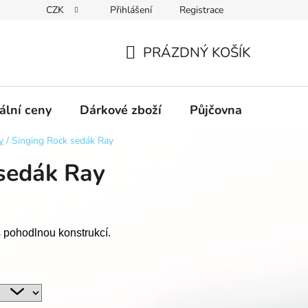
CZK
Přihlášení
Registrace
obních údajů GDPR
Formulář pro odstoupení od kupní smlouvy
PRÁZDNÝ KOŠÍK
NÁKUPNÍ
KOŠÍK
ální ceny
Dárkové zboží
Půjčovna
Výpro
y
/
Singing Rock sedák Ray
sedák Ray
s pohodlnou konstrukcí.