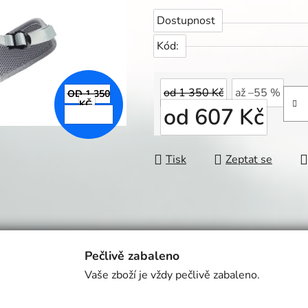
Dostupnost
Kód:
od 1 350 Kč
až –55 %
OD 1 350
KČ
od
607 Kč
AŽ –55 %
Měrná cena:
Tisk
Zeptat se
Pečlivě zabaleno
Vaše zboží je vždy pečlivě zabaleno.