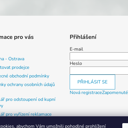
mace pro vás
Přihlášení
E-mail
na - Ostrava
Heslo
tovat prodejce
cné obchodní podmínky
PŘIHLÁSIT SE
ky ochrany osobních údajů
Nová registrace
Zapomenuté
ář pro odstoupení od kupní
vy
ář pro vyřízení reklamace
ookies, abychom Vám umožnili pohodlné prohlížení