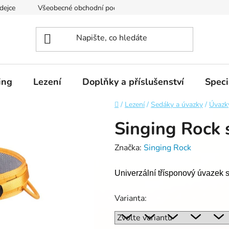
dejce
Všeobecné obchodní podmínky
Podmínky ochrany os
ing
Lezení
Doplňky a příslušenství
Speci
Domů
/
Lezení
/
Sedáky a úvazky
/
Úvazk
Singing Rock 
Značka:
Singing Rock
Univerzální třísponový úvazek 
Varianta: