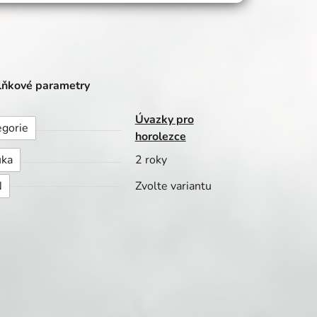
ňkové parametry
Úvazky pro
egorie
horolezce
uka
2 roky
N
Zvolte variantu