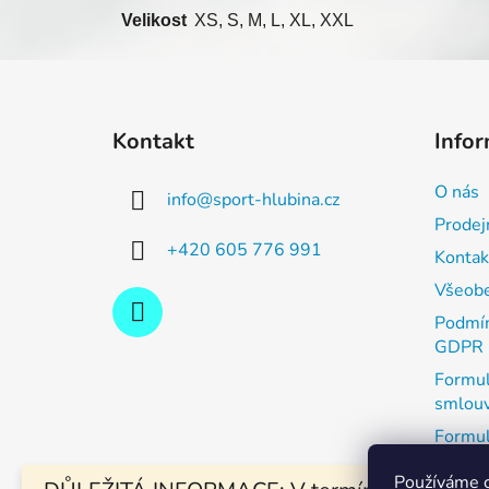
Velikost
XS, S, M, L, XL, XXL
Z
á
Kontakt
Infor
p
a
O nás
info
@
sport-hlubina.cz
t
Prodej
í
+420 605 776 991
Kontak
Všeobe
Podmín
GDPR
Formul
smlou
Formul
zboží
Používáme c