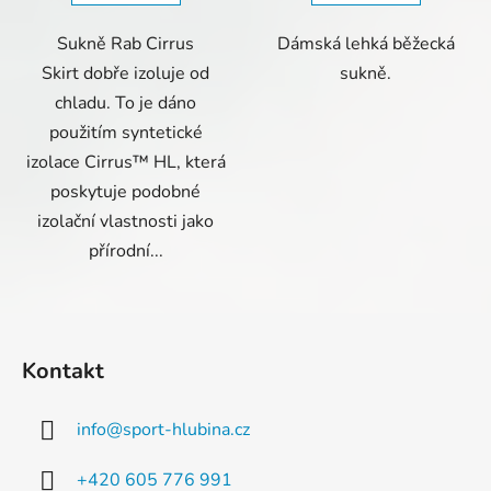
Sukně Rab Cirrus
Dámská lehká běžecká
Skirt dobře izoluje od
sukně.
chladu. To je dáno
použitím syntetické
izolace Cirrus™ HL, která
poskytuje podobné
izolační vlastnosti jako
přírodní...
Z
á
Kontakt
p
a
info
@
sport-hlubina.cz
t
í
+420 605 776 991