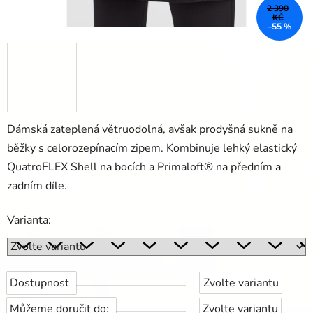
2 390
KČ
–55 %
Dámská zateplená větruodolná, avšak prodyšná sukně na
běžky s celorozepínacím zipem. Kombinuje lehký elastický
QuatroFLEX Shell na bocích a Primaloft® na předním a
zadním díle.
Varianta:
Dostupnost
Zvolte variantu
Můžeme doručit do:
Zvolte variantu