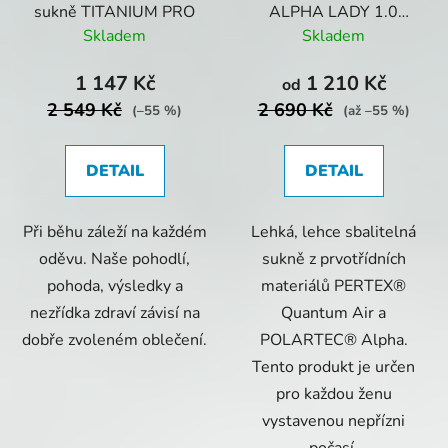
sukně TITANIUM PRO
ALPHA LADY 1.0
zateplená sukně indigo
Skladem
Skladem
1 147 Kč
1 210 Kč
od
2 549 Kč
2 690 Kč
(–55 %)
(až –55 %)
DETAIL
DETAIL
Při běhu záleží na každém
Lehká, lehce sbalitelná
oděvu. Naše pohodlí,
sukně z prvotřídních
pohoda, výsledky a
materiálů PERTEX®
nezřídka zdraví závisí na
Quantum Air a
dobře zvoleném oblečení.
POLARTEC® Alpha.
Tento produkt je určen
pro každou ženu
vystavenou nepřízni