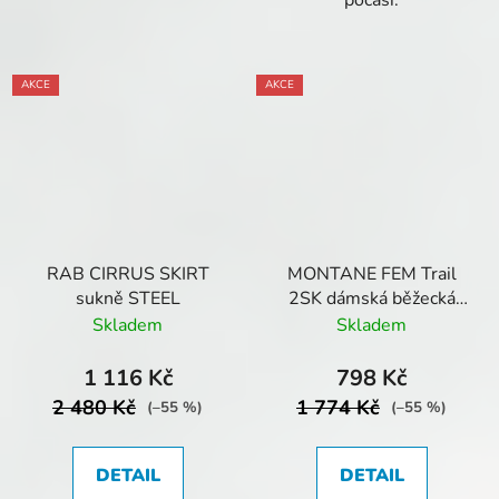
počasí.
AKCE
AKCE
RAB CIRRUS SKIRT
MONTANE FEM Trail
sukně STEEL
2SK dámská běžecká
sukně Cerulean Blue
Skladem
Skladem
1 116 Kč
798 Kč
2 480 Kč
1 774 Kč
(–55 %)
(–55 %)
DETAIL
DETAIL