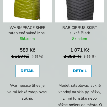
WARMPEACE SHEE
RAB CIRRUS SKIRT
zateplená sukně Moss
sukně Black
Green-Grey
Skladem
Skladem
589 Kč
1 071 Kč
1 310 Kč
2 380 Kč
(–55 %)
(–55 %)
DETAIL
DETAIL
Warmpeace Shee je
Model zateplovací sukně
velmi lehká zateplovací
vhodný na skialpy, běžky,
sukně.
zimní turistiku nebo
běžné nošení do města. O