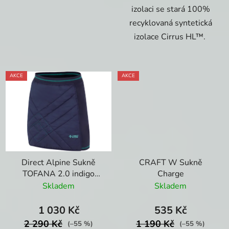
izolaci se stará 100%
recyklovaná syntetická
izolace Cirrus HL™.
AKCE
AKCE
Direct Alpine Sukně
CRAFT W Sukně
TOFANA 2.0 indigo
Charge
menthol
Skladem
Skladem
1 030 Kč
535 Kč
2 290 Kč
1 190 Kč
(–55 %)
(–55 %)