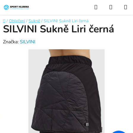
Přejít
Hledat
NÁKUP
na
KOŠÍK
obsah
Domů
/
Oblečení
/
Sukně
/
SILVINI Sukně Liri černá
SILVINI Sukně Liri černá
Značka:
SILVINI