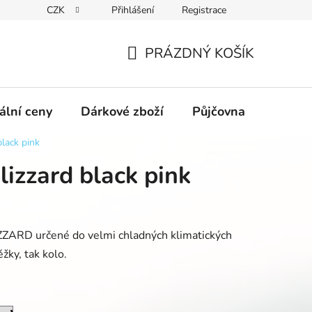
CZK
Přihlášení
Registrace
obních údajů GDPR
Formulář pro odstoupení od kupní smlouvy
PRÁZDNÝ KOŠÍK
NÁKUPNÍ
KOŠÍK
ální ceny
Dárkové zboží
Půjčovna
Výpro
black pink
lizzard black pink
ZZARD určené do velmi chladných klimatických
žky, tak kolo.