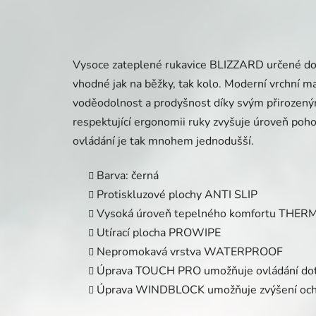
Vysoce zateplené rukavice BLIZZARD určené do 
vhodné jak na běžky, tak kolo. Moderní vrchní 
voděodolnost a prodyšnost díky svým přiroze
respektující ergonomii ruky zvyšuje úroveň poh
ovládání je tak mnohem jednodušší.
Barva: černá
Protiskluzové plochy ANTI SLIP
Vysoká úroveň tepelného komfortu THER
Utírací plocha PROWIPE
Nepromokavá vrstva WATERPROOF
Úprava TOUCH PRO umožňuje ovládání dot
Úprava WINDBLOCK umožňuje zvýšení ochr