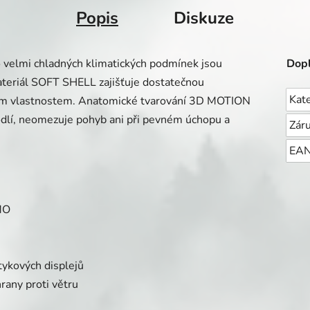
Popis
Diskuze
velmi chladných klimatických podmínek jsou
Dopl
materiál SOFT SHELL zajišťuje dostatečnou
Kat
ným vlastnostem. Anatomické tvarování 3D MOTION
odlí, neomezuje pohyb ani při pevném úchopu a
Zár
EA
MO
ykových displejů
any proti větru