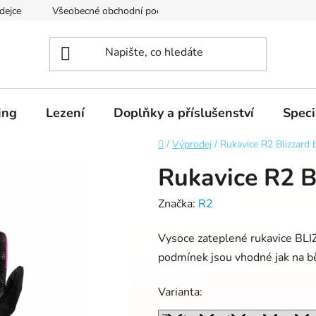
dejce
Všeobecné obchodní podmínky
Podmínky ochrany os
ing
Lezení
Doplňky a příslušenství
Speci
Domů
/
Výprodej
/
Rukavice R2 Blizzard 
Rukavice R2 B
Značka:
R2
Vysoce zateplené rukavice BLI
podmínek jsou vhodné jak na bě
Varianta: