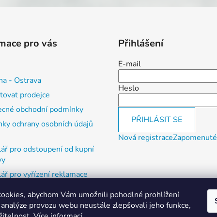
mace pro vás
Přihlášení
E-mail
na - Ostrava
Heslo
tovat prodejce
cné obchodní podmínky
PŘIHLÁSIT SE
ky ochrany osobních údajů
Nová registrace
Zapomenuté
ář pro odstoupení od kupní
vy
ář pro vyřízení reklamace
ookies, abychom Vám umožnili pohodlné prohlížení
, vrácení zboží a reklamace
 analýze provozu webu neustále zlepšovali jeho funkce,
í otevírací doba
žitelnost.
Více informací