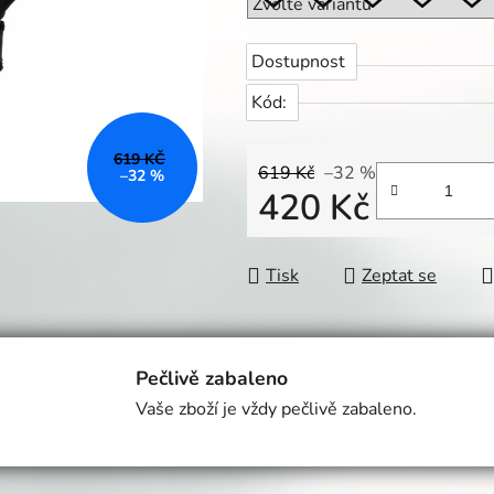
Dostupnost
Kód:
619 KČ
619 Kč
–32 %
–32 %
420 Kč
Měrná cena:
Tisk
Zeptat se
Pečlivě zabaleno
Vaše zboží je vždy pečlivě zabaleno.