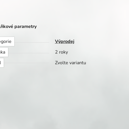
ňkové parametry
egorie
Výprodej
uka
2 roky
N
Zvolte variantu