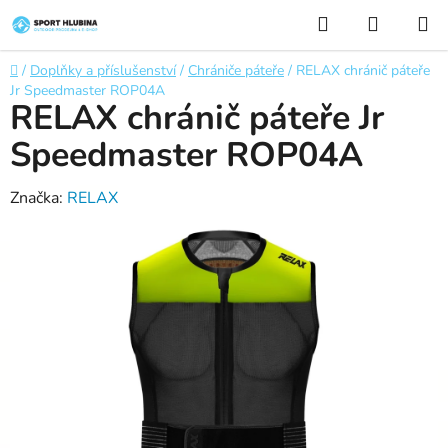
Přejít
Hledat
NÁKUP
na
KOŠÍK
obsah
Domů
/
Doplňky a příslušenství
/
Chrániče páteře
/
RELAX chránič páteře
Jr Speedmaster ROP04A
RELAX chránič páteře Jr
Speedmaster ROP04A
Značka:
RELAX