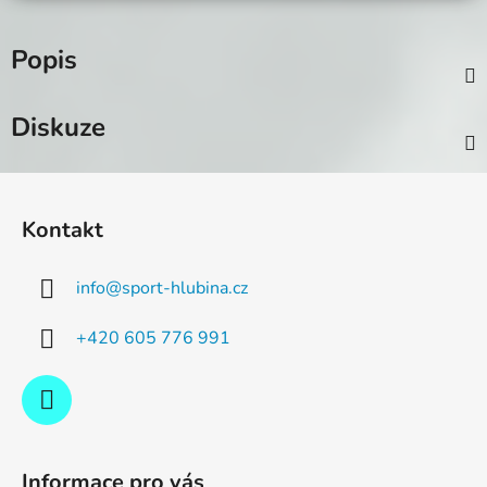
Popis
Diskuze
Z
á
Kontakt
p
a
info
@
sport-hlubina.cz
t
í
+420 605 776 991
Informace pro vás