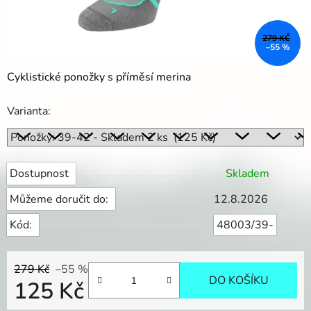
279 KČ
–55 %
Cyklistické ponožky s příměsí merina
Varianta:
Dostupnost
Skladem
Můžeme doručit do:
12.8.2026
Kód:
48003/39-
279 Kč
–55 %
DO KOŠÍKU
125 Kč