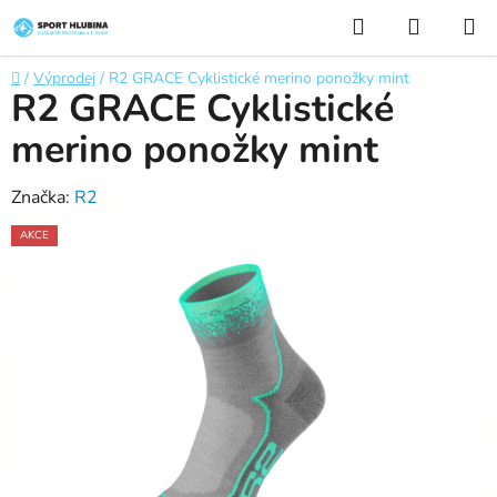
Přejít
Hledat
NÁKUP
na
KOŠÍK
obsah
Domů
/
Výprodej
/
R2 GRACE Cyklistické merino ponožky mint
R2 GRACE Cyklistické
merino ponožky mint
Značka:
R2
AKCE