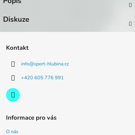
Popis
Diskuze
Z
á
Kontakt
p
a
info
@
sport-hlubina.cz
t
í
+420 605 776 991
Informace pro vás
O nás