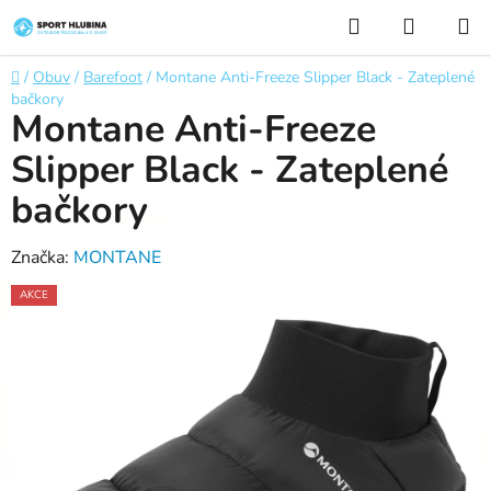
Přejít
Hledat
NÁKUP
na
KOŠÍK
obsah
Domů
/
Obuv
/
Barefoot
/
Montane Anti-Freeze Slipper Black - Zateplené
bačkory
Montane Anti-Freeze
Slipper Black - Zateplené
bačkory
Značka:
MONTANE
AKCE