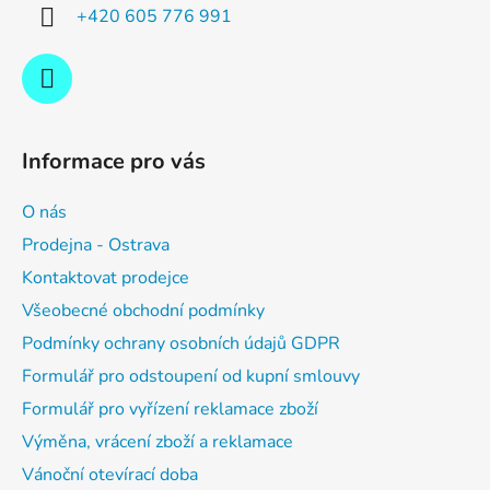
í
+420 605 776 991
Informace pro vás
O nás
Prodejna - Ostrava
Kontaktovat prodejce
Všeobecné obchodní podmínky
Podmínky ochrany osobních údajů GDPR
Formulář pro odstoupení od kupní smlouvy
Formulář pro vyřízení reklamace zboží
Výměna, vrácení zboží a reklamace
Vánoční otevírací doba