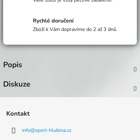
Vaše zboží je vždy pečlivě zabaleno.
Rychlé doručení
Zboží k Vám dopravíme do 2 až 3 dnů.
Popis
Diskuze
Z
á
Kontakt
p
a
info
@
sport-hlubina.cz
t