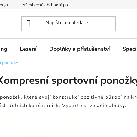
dejce
Všeobecné obchodní podmínky
Podmínky ochrany os
ing
Lezení
Doplňky a příslušenství
Speci
í ponožky
Kompresní sportovní ponožk
p ponožek, které svojí konstrukcí pozitivně působí na 
h dolních končetinách. Vyberte si z naší nabídky.