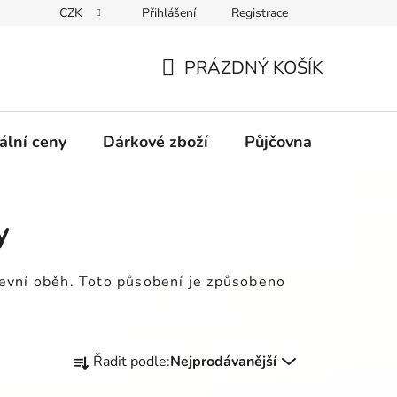
CZK
Přihlášení
Registrace
obních údajů GDPR
Formulář pro odstoupení od kupní smlouvy
PRÁZDNÝ KOŠÍK
NÁKUPNÍ
KOŠÍK
ální ceny
Dárkové zboží
Půjčovna
Výpro
y
krevní oběh. Toto působení je způsobeno
Ř
Řadit podle:
Nejprodávanější
a
z