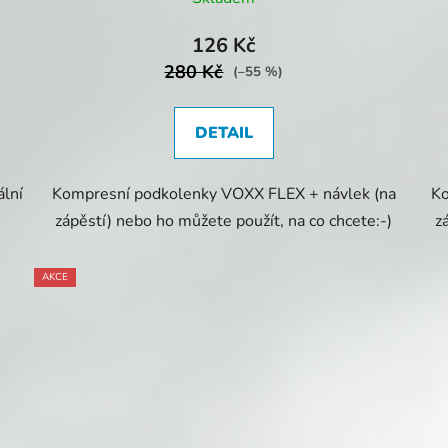
126 Kč
280 Kč
(–55 %)
DETAIL
lní
Kompresní podkolenky VOXX FLEX + návlek (na
Ko
zápěstí) nebo ho můžete použít, na co chcete:-)
z
AKCE