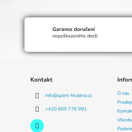
Garance doručení
nepoškozeného zboží
Z
á
Kontakt
Infor
p
a
O nás
info
@
sport-hlubina.cz
t
Prodej
í
+420 605 776 991
Kontak
Všeobe
Podmín