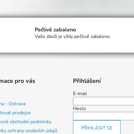
O
v
l
á
Pečlivě zabaleno
d
Vaše zboží je vždy pečlivě zabaleno.
a
c
í
p
r
v
k
mace pro vás
Přihlášení
y
v
E-mail
ý
p
na - Ostrava
Heslo
i
tovat prodejce
s
cné obchodní podmínky
u
PŘIHLÁSIT SE
ky ochrany osobních údajů