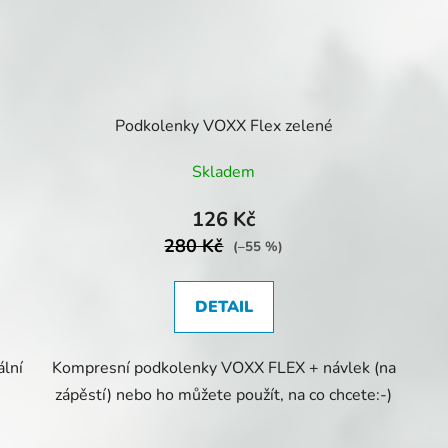
Podkolenky VOXX Flex zelené
Skladem
126 Kč
280 Kč
(–55 %)
DETAIL
lní
Kompresní podkolenky VOXX FLEX + návlek (na
zápěstí) nebo ho můžete použít, na co chcete:-)