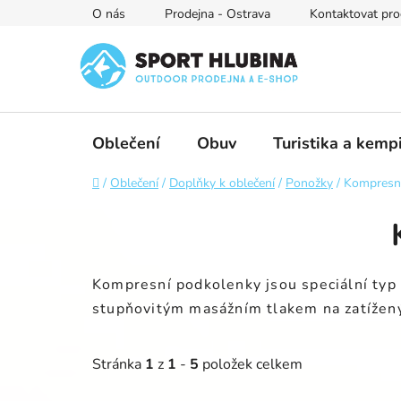
Přejít
O nás
Prodejna - Ostrava
Kontaktovat pro
na
obsah
Oblečení
Obuv
Turistika a kemp
Domů
/
Oblečení
/
Doplňky k oblečení
/
Ponožky
/
Kompresn
Kompresní podkolenk
y jsou speciální ty
stupňovitým masážním tlakem na zatíženýc
Stránka
1
z
1
-
5
položek celkem