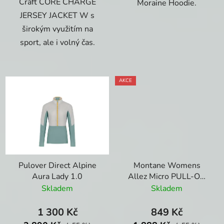
Craft CORE CHARGE
Moraine Hoodie.
JERSEY JACKET W s
širokým využitím na
sport, ale i volný čas.
AKCE
Pulover Direct Alpine
Montane Womens
Aura Lady 1.0
Allez Micro PULL-ON
Paprika - dámská mikina
Skladem
Skladem
1 300 Kč
849 Kč