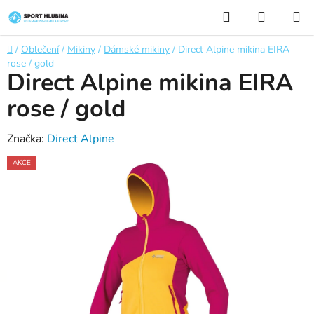
Přejít
Hledat
NÁKUP
na
KOŠÍK
obsah
Domů
/
Oblečení
/
Mikiny
/
Dámské mikiny
/
Direct Alpine mikina EIRA
rose / gold
Direct Alpine mikina EIRA
rose / gold
Značka:
Direct Alpine
AKCE