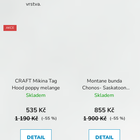
vrstva.
AKCE
CRAFT Mikina Tag
Montane bunda
Hood poppy melange
Chonos- Saskatoon
Berry
Skladem
Skladem
535 Kč
855 Kč
1 190 Kč
1 900 Kč
(–55 %)
(–55 %)
DETAIL
DETAIL