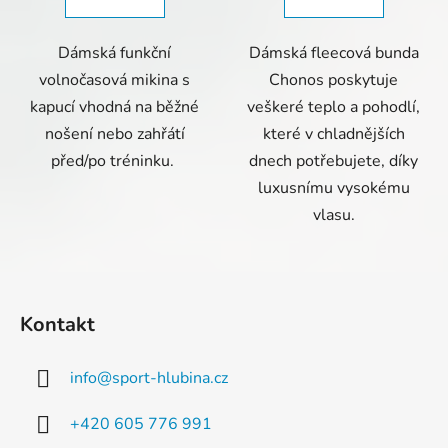
Dámská funkční
Dámská fleecová bunda
volnočasová mikina s
Chonos poskytuje
kapucí vhodná na běžné
veškeré teplo a pohodlí,
nošení nebo zahřátí
které v chladnějších
před/po tréninku.
dnech potřebujete, díky
luxusnímu vysokému
vlasu.
Z
á
Kontakt
p
a
info
@
sport-hlubina.cz
t
í
+420 605 776 991