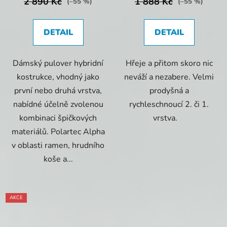
2 890 Kč
1 888 Kč
(–55 %)
(–55 %)
DETAIL
DETAIL
Dámský pulover hybridní
Hřeje a přitom skoro nic
kostrukce, vhodný jako
neváží a nezabere. Velmi
první nebo druhá vrstva,
prodyšná a
nabídné účelně zvolenou
rychleschnoucí 2. či 1.
kombinaci špičkových
vrstva.
materiálů. Polartec Alpha
v oblasti ramen, hrudního
koše a...
AKCE