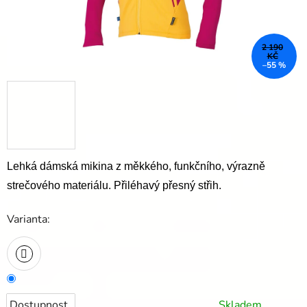
2 190
KČ
–55 %
Lehká dámská mikina z měkkého, funkčního, výrazně
strečového materiálu. Přiléhavý přesný střih.
Varianta:
Dostupnost
Skladem