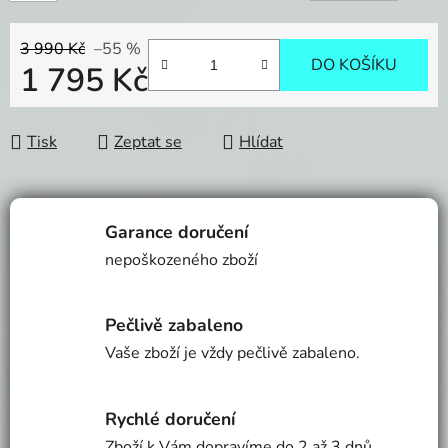
3 990 Kč
–55 %
DO KOŠÍKU
1 795 Kč
Měrná cena:
Tisk
Zeptat se
Hlídat
Garance doručení
nepoškozeného zboží
Pečlivě zabaleno
Vaše zboží je vždy pečlivě zabaleno.
Rychlé doručení
Zboží k Vám dopravíme do 2 až 3 dnů.