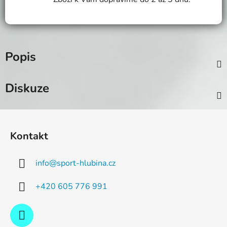
Popis
Diskuze
Z
á
Kontakt
p
a
info
@
sport-hlubina.cz
t
í
+420 605 776 991