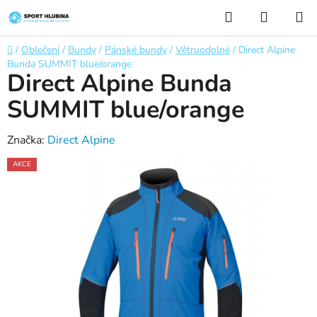
Přejít
Hledat
NÁKUP
na
KOŠÍK
obsah
Domů
/
Oblečení
/
Bundy
/
Pánské bundy
/
Větruodolné
/
Direct Alpine
Bunda SUMMIT blue/orange
Direct Alpine Bunda
SUMMIT blue/orange
Značka:
Direct Alpine
AKCE