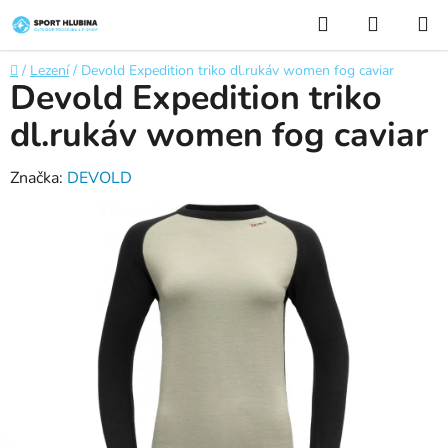
Přejít
Hledat
NÁKUP
na
KOŠÍK
obsah
Domů
/
Lezení
/
Devold Expedition triko dl.rukáv women fog caviar
Devold Expedition triko
dl.rukáv women fog caviar
Značka:
DEVOLD