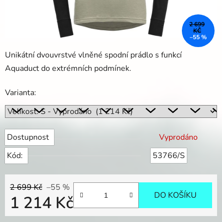
2 699
KČ
–55 %
Unikátní dvouvrstvé vlněné spodní prádlo s funkcí
Aquaduct do extrémních podmínek.
Varianta:
Dostupnost
Vyprodáno
Kód:
53766/S
2 699 Kč
–55 %
DO KOŠÍKU
1 214 Kč
Měrná cena: