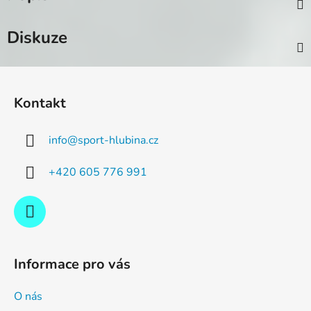
Diskuze
Z
á
Kontakt
p
a
info
@
sport-hlubina.cz
t
í
+420 605 776 991
Informace pro vás
O nás