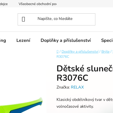
dejce
Všeobecné obchodní podmínky
Podmínky ochrany os
ing
Lezení
Doplňky a příslušenství
Speci
Domů
/
Doplňky a příslušenství
/
Brýle
/
R3076C
Dětské slune
R3076C
Značka:
RELAX
Klasický obdélníkový tvar v děts
volnočasové aktivity.