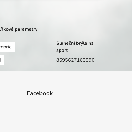
ňkové parametry
Sluneční brýle na
egorie
sport
N
8595627163990
Facebook