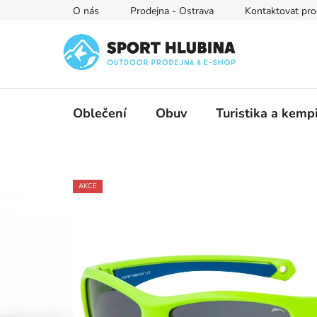
Přejít
O nás
Prodejna - Ostrava
Kontaktovat pro
na
obsah
Oblečení
Obuv
Turistika a kemp
AKCE