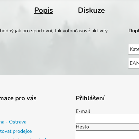
Popis
Diskuze
vhodný jak pro sportovní, tak volnočasové aktivity.
Dopl
Kat
EA
mace pro vás
Přihlášení
E-mail
na - Ostrava
Heslo
tovat prodejce