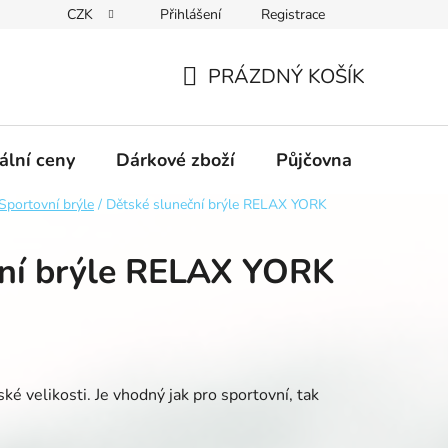
CZK
Přihlášení
Registrace
obních údajů GDPR
Formulář pro odstoupení od kupní smlouvy
PRÁZDNÝ KOŠÍK
NÁKUPNÍ
KOŠÍK
ální ceny
Dárkové zboží
Půjčovna
Výpro
Sportovní brýle
/
Dětské sluneční brýle RELAX YORK
ční brýle RELAX YORK
ké velikosti. Je vhodný jak pro sportovní, tak