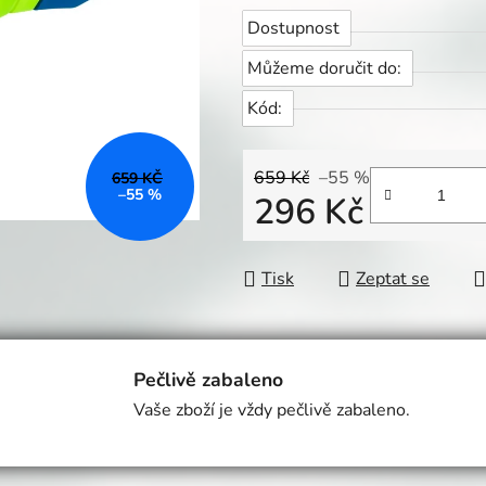
Dostupnost
Můžeme doručit do:
Kód:
659 Kč
–55 %
659 KČ
–55 %
296 Kč
Měrná cena:
Tisk
Zeptat se
Pečlivě zabaleno
Vaše zboží je vždy pečlivě zabaleno.