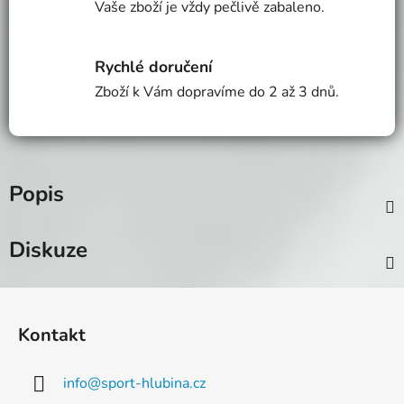
Vaše zboží je vždy pečlivě zabaleno.
Rychlé doručení
Zboží k Vám dopravíme do 2 až 3 dnů.
Popis
Diskuze
Z
á
Kontakt
p
a
info
@
sport-hlubina.cz
t