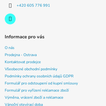
í
+420 605 776 991
Informace pro vás
O nás
Prodejna - Ostrava
Kontaktovat prodejce
Všeobecné obchodní podmínky
Podmínky ochrany osobních údajů GDPR
Formulář pro odstoupení od kupní smlouvy
Formulář pro vyřízení reklamace zboží
Výměna, vrácení zboží a reklamace
Vánoční otevírací doba