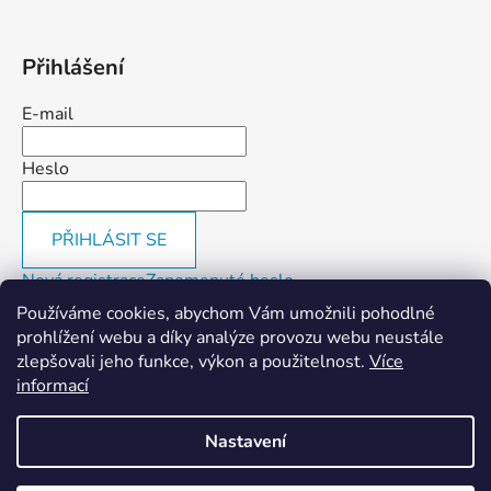
Přihlášení
E-mail
Heslo
PŘIHLÁSIT SE
Nová registrace
Zapomenuté heslo
Používáme cookies, abychom Vám umožnili pohodlné
prohlížení webu a díky analýze provozu webu neustále
Facebook
zlepšovali jeho funkce, výkon a použitelnost.
Více
informací
DŮLEŽITÁ INFORMACE: V termínu od
Nastavení
19.6. - 28.6.2026 bude provoz
kamenné prodejny a eshopu omezen z