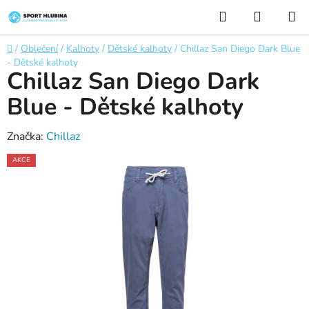
Přejít
Hledat
NÁKUP
na
KOŠÍK
obsah
Domů
/
Oblečení
/
Kalhoty
/
Dětské kalhoty
/
Chillaz San Diego Dark Blue
- Dětské kalhoty
Chillaz San Diego Dark
Blue - Dětské kalhoty
Značka:
Chillaz
AKCE