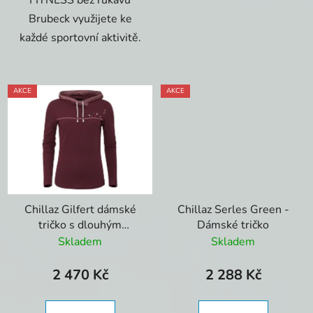
FITNESS bez rukávu
Brubeck využijete ke
každé sportovní aktivitě.
AKCE
AKCE
Chillaz Gilfert dámské
Chillaz Serles Green -
tričko s dlouhým
Dámské tričko
rukávem mahagonové
Skladem
Skladem
2 470 Kč
2 288 Kč