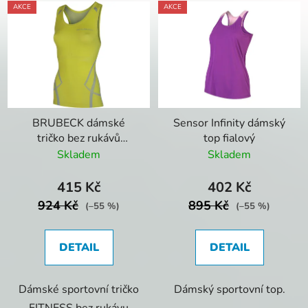
AKCE
AKCE
BRUBECK dámské
Sensor Infinity dámský
tričko bez rukávů
top fialový
FITNESS
Skladem
Skladem
415 Kč
402 Kč
924 Kč
895 Kč
(–55 %)
(–55 %)
DETAIL
DETAIL
Dámské sportovní tričko
Dámský sportovní top.