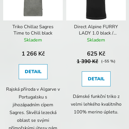
Triko Chillaz Sagres
Direct Alpine FURRY
Time to Chill black
LADY 1.0 black /
anthracit
Skladem
Skladem
1 266 Kč
625 Kč
1 390 Kč
(–55 %)
DETAIL
DETAIL
Rajská příroda v Algarve v
Dámské funkční triko z
Portugalsku s
velmi lehkého kvalitního
jihozápadním cípem
100% merino úpletu.
Sagres. Skvělá lezecká
oblast se svými
přímořskými útesy nám