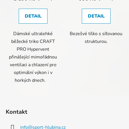
DETAIL
DETAIL
Dámské ultralehké
Bezešvé tílko s síťovanou
běžecké triko CRAFT
strukturou.
PRO Hypervent
přinášející mimořádnou
ventilaci a chlazení pro
optimální výkon i v
horkých dnech.
Z
á
Kontakt
p
a
info
@
sport-hlubina.cz