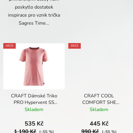
poskytlo dostatek
inspirace pro vznik trička
Sagres Time...
AKCE
AKCE
CRAFT Dámské Triko
CRAFT COOL
PRO Hypervent SS
COMFORT SHE
růžové
RACERBACK SINGLET
Skladem
Skladem
W
535 Kč
445 Kč
1 190 Kč
990 Kč
(–55 %)
(–55 %)