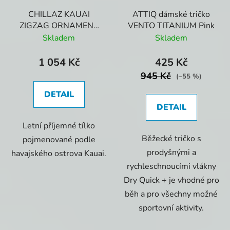
CHILLAZ KAUAI
ATTIQ dámské tričko
ZIGZAG ORNAMENT
VENTO TITANIUM Pink
Dámský top Dry Rose
Skladem
Skladem
Melange
1 054 Kč
425 Kč
945 Kč
(–55 %)
DETAIL
DETAIL
Letní příjemné tílko
Běžecké tričko s
pojmenované podle
prodyšnými a
havajského ostrova Kauai.
rychleschnoucími vlákny
Dry Quick + je vhodné pro
běh a pro všechny možné
sportovní aktivity.