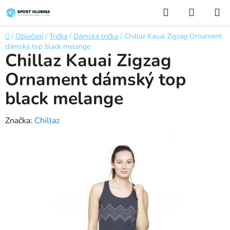
Přejít
Hledat
NÁKUP
na
KOŠÍK
obsah
Domů
/
Oblečení
/
Trička
/
Dámské trička
/
Chillaz Kauai Zigzag Ornament
dámský top black melange
Chillaz Kauai Zigzag
Ornament dámský top
black melange
Značka:
Chillaz