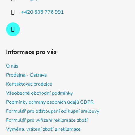
t
í
+420 605 776 991
Informace pro vás
O nás
Prodejna - Ostrava
Kontaktovat prodejce
Všeobecné obchodní podmínky
Podmínky ochrany osobních údajů GDPR
Formulář pro odstoupení od kupní smlouvy
Formulář pro vyřízení reklamace zboží
Výměna, vrácení zboží a reklamace