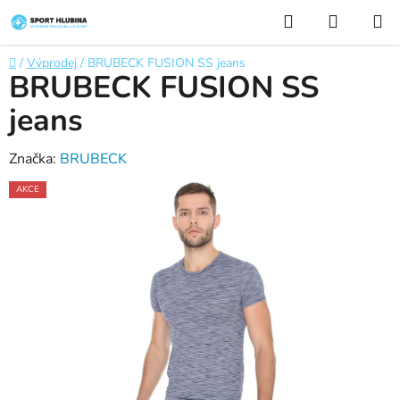
Přejít
Hledat
NÁKUP
na
KOŠÍK
obsah
Domů
/
Výprodej
/
BRUBECK FUSION SS jeans
BRUBECK FUSION SS
jeans
Značka:
BRUBECK
AKCE