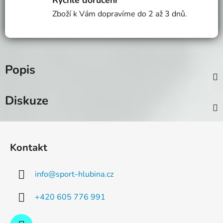
Zboží k Vám dopravíme do 2 až 3 dnů.
Popis
Diskuze
Z
á
Kontakt
p
a
info
@
sport-hlubina.cz
t
í
+420 605 776 991