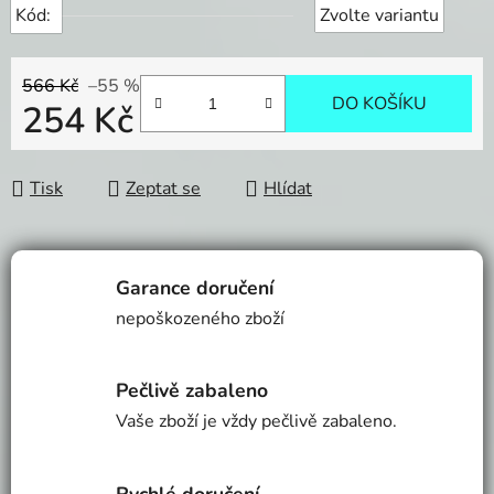
Kód:
Zvolte variantu
566 Kč
–55 %
DO KOŠÍKU
254 Kč
Měrná cena:
Tisk
Zeptat se
Hlídat
Garance doručení
nepoškozeného zboží
Pečlivě zabaleno
Vaše zboží je vždy pečlivě zabaleno.
Rychlé doručení