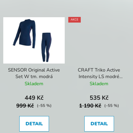
AKCE
SENSOR Original Active
CRAFT Triko Active
Set W tm. modrá
Intensity LS modré
1907937
Skladem
Skladem
449 Kč
535 Kč
999 Kč
1 190 Kč
(–55 %)
(–55 %)
DETAIL
DETAIL