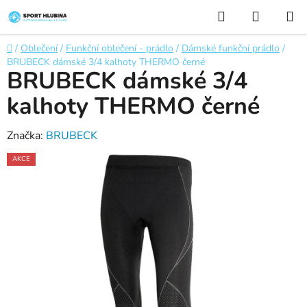
Přejít
Hledat
NÁKUP
na
KOŠÍK
obsah
Domů
/
Oblečení
/
Funkční oblečení - prádlo
/
Dámské funkční prádlo
/
BRUBECK dámské 3/4 kalhoty THERMO černé
BRUBECK dámské 3/4
kalhoty THERMO černé
Značka:
BRUBECK
AKCE