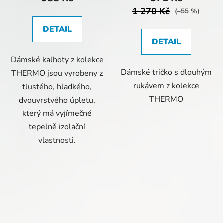
1 270 Kč
(–55 %)
DETAIL
DETAIL
Dámské kalhoty z kolekce
Dámské tričko s dlouhým
THERMO jsou vyrobeny z
rukávem z kolekce
tlustého, hladkého,
THERMO
dvouvrstvého úpletu,
který má vyjímečné
tepelně izolační
vlastnosti.