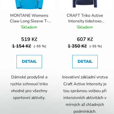
MONTANE Womens
CRAFT Triko Active
Claw Long Sleeve T-
Intensity tide/roxo
Shirt Blue
1907937
Skladem
Skladem
519 Kč
607 Kč
1 154 Kč
1 350 Kč
(–55 %)
(–55 %)
DETAIL
DETAIL
Dámské prodyšné a
Inovativní základní vrstva
rychle schnoucí triko
Craft Active Intensity je
vhodné pro všechny
tou správnou volbou při
sportovní aktivity.
intenzivních aktivitách v
mírných až chladných
podmínkách.