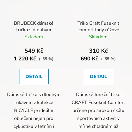
BRUBECK dámské
Triko Craft Fuseknit
tričko s dlouhým
comfort lady růžové
rukávem 3D PRO-
Skladem
Skladem
13150
549 Kč
310 Kč
1 220 Kč
690 Kč
(–55 %)
(–55 %)
DETAIL
DETAIL
Dámské tričko s dlouhým
Dámské funkční triko
rukávem z kolekce
CRAFT Fuseknit Comfort
BICYCLE je ideální
určené pro širokou škálu
oblečení nejen pro
sportovních aktivit v
cyklistiku v letním i
mírně chladném až