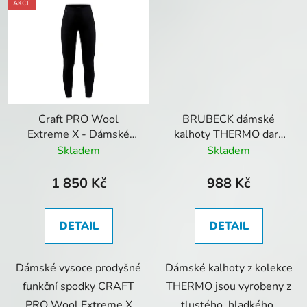
AKCE
Craft PRO Wool
BRUBECK dámské
Extreme X - Dámské
kalhoty THERMO dark
spodky
Blue
Skladem
Skladem
1 850 Kč
988 Kč
DETAIL
DETAIL
Dámské vysoce prodyšné
Dámské kalhoty z kolekce
funkční spodky CRAFT
THERMO jsou vyrobeny z
PRO Wool Extreme X
tlustého, hladkého,