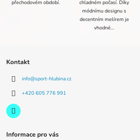
přechodovém období.
chladném počasí. Díky
módnímu designu s
decentním melírem je
vhodné...
Z
á
Kontakt
p
a
info
@
sport-hlubina.cz
t
í
+420 605 776 991
Informace pro vás