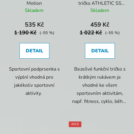
Motion
tričko ATHLETIC SS
Fresh Mint
Skladem
Skladem
535 Kč
459 Kč
1 190 Kč
1 022 Kč
(–55 %)
(–55 %)
DETAIL
DETAIL
Sportovní podprsenka s
Bezešvé funkční tričko s
výplní vhodná pro
krátkým rukávem je
jakékoliv sportovní
vhodné ke všem
aktivity.
sportovním aktivitám,
např. fitness, cyklo, běh...
AKCE