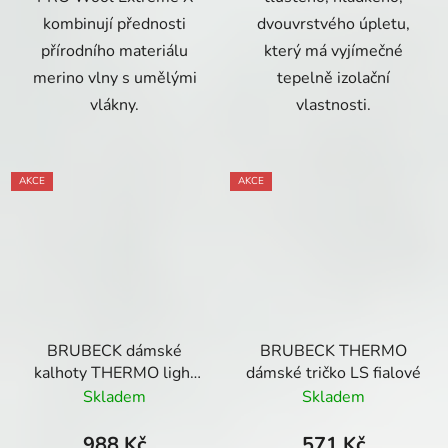
kombinují přednosti
dvouvrstvého úpletu,
přírodního materiálu
který má vyjímečné
merino vlny s umělými
tepelně izolační
vlákny.
vlastnosti.
AKCE
AKCE
BRUBECK dámské
BRUBECK THERMO
kalhoty THERMO light
dámské tričko LS fialové
Blue
Skladem
Skladem
988 Kč
571 Kč