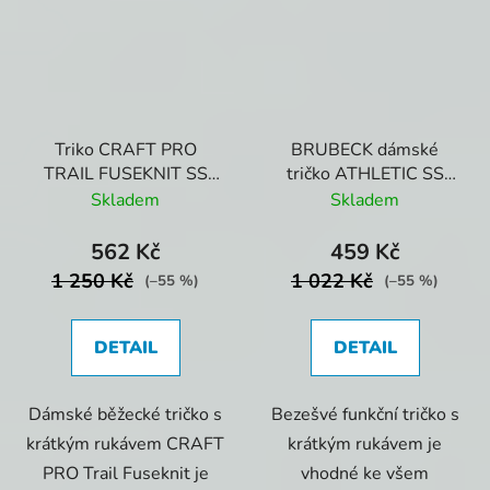
Triko CRAFT PRO
BRUBECK dámské
TRAIL FUSEKNIT SS
tričko ATHLETIC SS
TEE W Lady černé
Amaranth
Skladem
Skladem
562 Kč
459 Kč
1 250 Kč
1 022 Kč
(–55 %)
(–55 %)
DETAIL
DETAIL
Dámské běžecké tričko s
Bezešvé funkční tričko s
krátkým rukávem CRAFT
krátkým rukávem je
PRO Trail Fuseknit je
vhodné ke všem