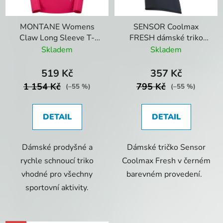
MONTANE Womens
SENSOR Coolmax
Claw Long Sleeve T-
FRESH dámské triko
Shirt Pink
kr.rukáv černá
Skladem
Skladem
519 Kč
357 Kč
1 154 Kč
795 Kč
(–55 %)
(–55 %)
DETAIL
DETAIL
Dámské prodyšné a
Dámské tričko Sensor
rychle schnoucí triko
Coolmax Fresh v černém
vhodné pro všechny
barevném provedení.
sportovní aktivity.