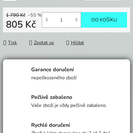
1 790 Kč
–55 %
DO KOŠÍKU
805 Kč
Měrná cena:
Tisk
Zeptat se
Hlídat
Garance doručení
nepoškozeného zboží
Pečlivě zabaleno
Vaše zboží je vždy pečlivě zabaleno.
Rychlé doručení