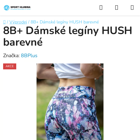
Přejít
Hledat
NÁKUP
na
KOŠÍK
obsah
Domů
/
Výprodej
/
8B+ Dámské legíny HUSH barevné
8B+ Dámské legíny HUSH
barevné
Značka:
8BPlus
AKCE